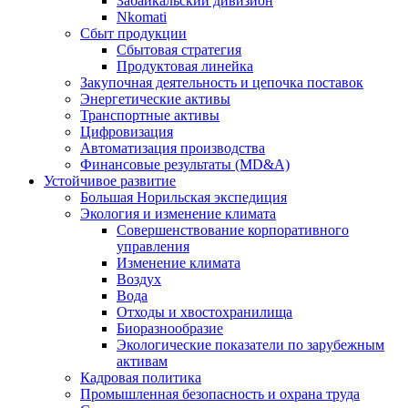
Забайкальский дивизион
Nkomati
Сбыт продукции
Сбытовая стратегия
Продуктовая линейка
Закупочная деятельность и цепочка поставок
Энергетические активы
Транспортные активы
Цифровизация
Автоматизация производства
Финансовые результаты (MD&A)
Устойчивое развитие
Большая Норильская экспедиция
Экология и изменение климата
Совершенствование корпоративного
управления
Изменение климата
Воздух
Вода
Отходы и хвостохранилища
Биоразнообразие
Экологические показатели по зарубежным
активам
Кадровая политика
Промышленная безопасность и охрана труда