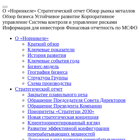
О «Норникеле»
Стратегический отчет
Обзор рынка металлов
Обзор бизнеса
Устойчивое развитие
Корпоративное
управление
Система контроля и управление рисками
Информация для инвесторов
Финасовая отчетность по МСФО
О «Норникеле»
Краткий обзор
Ключевые показатели
История развития
Ключевые события года
Бизнес-модель
География бизнеса
Структура Группы
Схема производства
Стратегический отчет
Закрытие плавильного цеха
Обращение Председателя Совета Директоров
Обращение Президента Компании
Приоритеты «Стратегии 2030»
Новая стратегическая концепция
Клиентоориентированный взгляд
Развитие эффективной конфигурации
перерабатывающих мощностей
Дорожная карта развития перерабатывающих