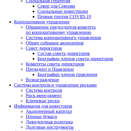
Социальная стратегия
Север для Северян
Социальные инвестиции
Первые против COVID‑19
Корпоративное управление
Обращение председателя комитета
по корпоративному управлению
Система корпоративного управления
Общее собрание акционеров
Совет директоров
Состав совета директоров
Биографии членов совета директоров
Комитеты совета директоров
Президент и Правление
Биографии членов правления
Вознаграждение
Система контроля и управление рисками
Система контроля
Риск-менеджмент
Ключевые риски
Информация для инвесторов
Акционерный капитал
Ценные бумаги
Дивидендная политика
Долговые инструменты