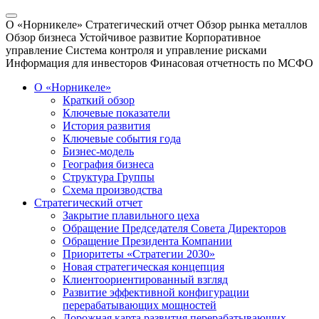
О «Норникеле»
Стратегический отчет
Обзор рынка металлов
Обзор бизнеса
Устойчивое развитие
Корпоративное
управление
Система контроля и управление рисками
Информация для инвесторов
Финасовая отчетность по МСФО
О «Норникеле»
Краткий обзор
Ключевые показатели
История развития
Ключевые события года
Бизнес-модель
География бизнеса
Структура Группы
Схема производства
Стратегический отчет
Закрытие плавильного цеха
Обращение Председателя Совета Директоров
Обращение Президента Компании
Приоритеты «Стратегии 2030»
Новая стратегическая концепция
Клиентоориентированный взгляд
Развитие эффективной конфигурации
перерабатывающих мощностей
Дорожная карта развития перерабатывающих