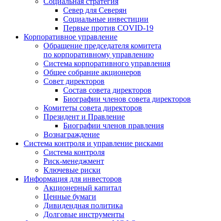
Социальная стратегия
Север для Северян
Социальные инвестиции
Первые против COVID‑19
Корпоративное управление
Обращение председателя комитета
по корпоративному управлению
Система корпоративного управления
Общее собрание акционеров
Совет директоров
Состав совета директоров
Биографии членов совета директоров
Комитеты совета директоров
Президент и Правление
Биографии членов правления
Вознаграждение
Система контроля и управление рисками
Система контроля
Риск-менеджмент
Ключевые риски
Информация для инвесторов
Акционерный капитал
Ценные бумаги
Дивидендная политика
Долговые инструменты