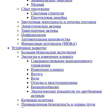
Забайкальский дивизион
Nkomati
Сбыт продукции
Сбытовая стратегия
Продуктовая линейка
Закупочная деятельность и цепочка поставок
Энергетические активы
Транспортные активы
Цифровизация
Автоматизация производства
Финансовые результаты (MD&A)
Устойчивое развитие
Большая Норильская экспедиция
Экология и изменение климата
Совершенствование корпоративного
управления
Изменение климата
Воздух
Вода
Отходы и хвостохранилища
Биоразнообразие
Экологические показатели по зарубежным
активам
Кадровая политика
Промышленная безопасность и охрана труда