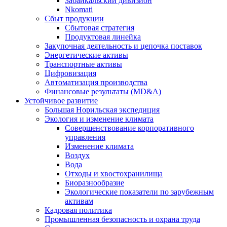
Забайкальский дивизион
Nkomati
Сбыт продукции
Сбытовая стратегия
Продуктовая линейка
Закупочная деятельность и цепочка поставок
Энергетические активы
Транспортные активы
Цифровизация
Автоматизация производства
Финансовые результаты (MD&A)
Устойчивое развитие
Большая Норильская экспедиция
Экология и изменение климата
Совершенствование корпоративного
управления
Изменение климата
Воздух
Вода
Отходы и хвостохранилища
Биоразнообразие
Экологические показатели по зарубежным
активам
Кадровая политика
Промышленная безопасность и охрана труда