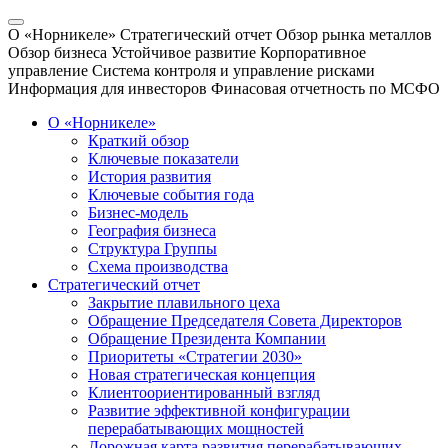
О «Норникеле»
Стратегический отчет
Обзор рынка металлов
Обзор бизнеса
Устойчивое развитие
Корпоративное
управление
Система контроля и управление рисками
Информация для инвесторов
Финасовая отчетность по МСФО
О «Норникеле»
Краткий обзор
Ключевые показатели
История развития
Ключевые события года
Бизнес-модель
География бизнеса
Структура Группы
Схема производства
Стратегический отчет
Закрытие плавильного цеха
Обращение Председателя Совета Директоров
Обращение Президента Компании
Приоритеты «Стратегии 2030»
Новая стратегическая концепция
Клиентоориентированный взгляд
Развитие эффективной конфигурации
перерабатывающих мощностей
Дорожная карта развития перерабатывающих