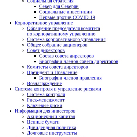
Социальная стратегия
Север для Северян
Социальные инвестиции
Первые против COVID‑19
Корпоративное управление
Обращение председателя комитета
по корпоративному управлению
Система корпоративного управления
Общее собрание акционеров
Совет директоров
Состав совета директоров
Биографии членов совета директоров
Комитеты совета директоров
Президент и Правление
Биографии членов правления
Вознаграждение
Система контроля и управление рисками
Система контроля
Риск-менеджмент
Ключевые риски
Информация для инвесторов
Акционерный капитал
Ценные бумаги
Дивидендная политика
Долговые инструменты