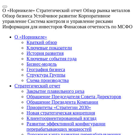
О «Норникеле»
Стратегический отчет
Обзор рынка металлов
Обзор бизнеса
Устойчивое развитие
Корпоративное
управление
Система контроля и управление рисками
Информация для инвесторов
Финасовая отчетность по МСФО
О «Норникеле»
Краткий обзор
Ключевые показатели
История развития
Ключевые события года
Бизнес-модель
География бизнеса
Структура Группы
Схема производства
Стратегический отчет
Закрытие плавильного цеха
Обращение Председателя Совета Директоров
Обращение Президента Компании
Приоритеты «Стратегии 2030»
Новая стратегическая концепция
Клиентоориентированный взгляд
Развитие эффективной конфигурации
перерабатывающих мощностей
Дорожная карта развития перерабатывающих