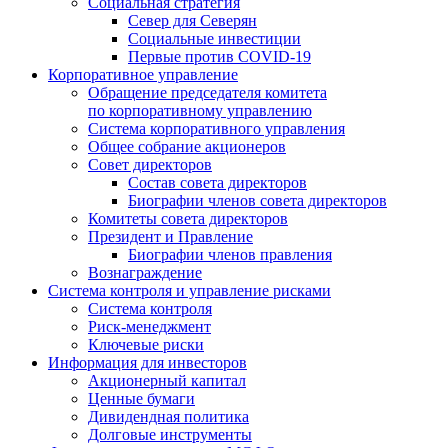
Социальная стратегия
Север для Северян
Социальные инвестиции
Первые против COVID‑19
Корпоративное управление
Обращение председателя комитета
по корпоративному управлению
Система корпоративного управления
Общее собрание акционеров
Совет директоров
Состав совета директоров
Биографии членов совета директоров
Комитеты совета директоров
Президент и Правление
Биографии членов правления
Вознаграждение
Система контроля и управление рисками
Система контроля
Риск-менеджмент
Ключевые риски
Информация для инвесторов
Акционерный капитал
Ценные бумаги
Дивидендная политика
Долговые инструменты