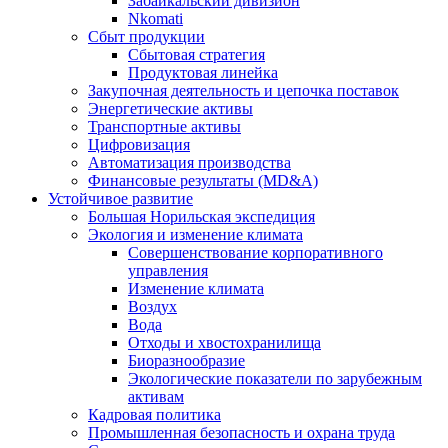
Забайкальский дивизион
Nkomati
Сбыт продукции
Сбытовая стратегия
Продуктовая линейка
Закупочная деятельность и цепочка поставок
Энергетические активы
Транспортные активы
Цифровизация
Автоматизация производства
Финансовые результаты (MD&A)
Устойчивое развитие
Большая Норильская экспедиция
Экология и изменение климата
Совершенствование корпоративного
управления
Изменение климата
Воздух
Вода
Отходы и хвостохранилища
Биоразнообразие
Экологические показатели по зарубежным
активам
Кадровая политика
Промышленная безопасность и охрана труда