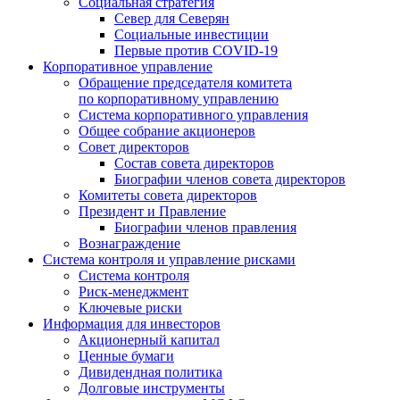
Социальная стратегия
Север для Северян
Социальные инвестиции
Первые против COVID‑19
Корпоративное управление
Обращение председателя комитета
по корпоративному управлению
Система корпоративного управления
Общее собрание акционеров
Совет директоров
Состав совета директоров
Биографии членов совета директоров
Комитеты совета директоров
Президент и Правление
Биографии членов правления
Вознаграждение
Система контроля и управление рисками
Система контроля
Риск-менеджмент
Ключевые риски
Информация для инвесторов
Акционерный капитал
Ценные бумаги
Дивидендная политика
Долговые инструменты