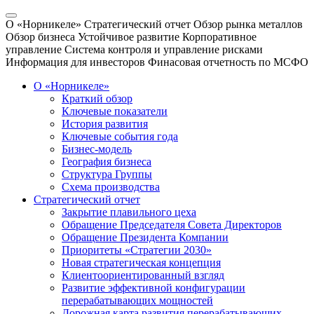
О «Норникеле»
Стратегический отчет
Обзор рынка металлов
Обзор бизнеса
Устойчивое развитие
Корпоративное
управление
Система контроля и управление рисками
Информация для инвесторов
Финасовая отчетность по МСФО
О «Норникеле»
Краткий обзор
Ключевые показатели
История развития
Ключевые события года
Бизнес-модель
География бизнеса
Структура Группы
Схема производства
Стратегический отчет
Закрытие плавильного цеха
Обращение Председателя Совета Директоров
Обращение Президента Компании
Приоритеты «Стратегии 2030»
Новая стратегическая концепция
Клиентоориентированный взгляд
Развитие эффективной конфигурации
перерабатывающих мощностей
Дорожная карта развития перерабатывающих