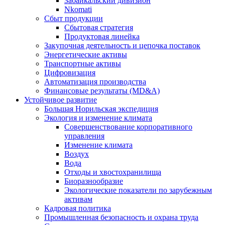
Забайкальский дивизион
Nkomati
Сбыт продукции
Сбытовая стратегия
Продуктовая линейка
Закупочная деятельность и цепочка поставок
Энергетические активы
Транспортные активы
Цифровизация
Автоматизация производства
Финансовые результаты (MD&A)
Устойчивое развитие
Большая Норильская экспедиция
Экология и изменение климата
Совершенствование корпоративного
управления
Изменение климата
Воздух
Вода
Отходы и хвостохранилища
Биоразнообразие
Экологические показатели по зарубежным
активам
Кадровая политика
Промышленная безопасность и охрана труда