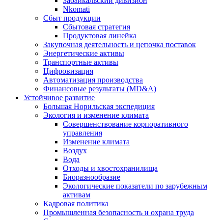
Забайкальский дивизион
Nkomati
Сбыт продукции
Сбытовая стратегия
Продуктовая линейка
Закупочная деятельность и цепочка поставок
Энергетические активы
Транспортные активы
Цифровизация
Автоматизация производства
Финансовые результаты (MD&A)
Устойчивое развитие
Большая Норильская экспедиция
Экология и изменение климата
Совершенствование корпоративного
управления
Изменение климата
Воздух
Вода
Отходы и хвостохранилища
Биоразнообразие
Экологические показатели по зарубежным
активам
Кадровая политика
Промышленная безопасность и охрана труда