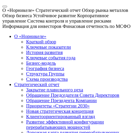
О «Норникеле»
Стратегический отчет
Обзор рынка металлов
Обзор бизнеса
Устойчивое развитие
Корпоративное
управление
Система контроля и управление рисками
Информация для инвесторов
Финасовая отчетность по МСФО
О «Норникеле»
Краткий обзор
Ключевые показатели
История развития
Ключевые события года
Бизнес-модель
География бизнеса
Структура Группы
Схема производства
Стратегический отчет
Закрытие плавильного цеха
Обращение Председателя Совета Директоров
Обращение Президента Компании
Приоритеты «Стратегии 2030»
Новая стратегическая концепция
Клиентоориентированный взгляд
Развитие эффективной конфигурации
перерабатывающих мощностей
Дорожная карта развития перерабатывающих