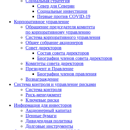
Социальная стратегия
Север для Северян
Социальные инвестиции
Первые против COVID‑19
Корпоративное управление
Обращение председателя комитета
по корпоративному управлению
Система корпоративного управления
Общее собрание акционеров
Совет директоров
Состав совета директоров
Биографии членов совета директоров
Комитеты совета директоров
Президент и Правление
Биографии членов правления
Вознаграждение
Система контроля и управление рисками
Система контроля
Риск-менеджмент
Ключевые риски
Информация для инвесторов
Акционерный капитал
Ценные бумаги
Дивидендная политика
Долговые инструменты