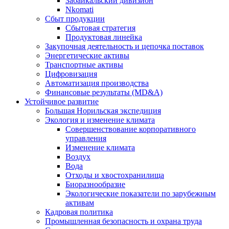
Забайкальский дивизион
Nkomati
Сбыт продукции
Сбытовая стратегия
Продуктовая линейка
Закупочная деятельность и цепочка поставок
Энергетические активы
Транспортные активы
Цифровизация
Автоматизация производства
Финансовые результаты (MD&A)
Устойчивое развитие
Большая Норильская экспедиция
Экология и изменение климата
Совершенствование корпоративного
управления
Изменение климата
Воздух
Вода
Отходы и хвостохранилища
Биоразнообразие
Экологические показатели по зарубежным
активам
Кадровая политика
Промышленная безопасность и охрана труда