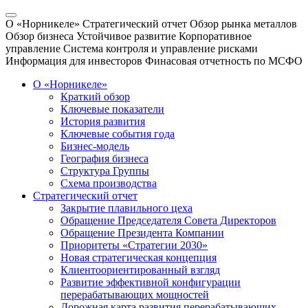
О «Норникеле»
Стратегический отчет
Обзор рынка металлов
Обзор бизнеса
Устойчивое развитие
Корпоративное
управление
Система контроля и управление рисками
Информация для инвесторов
Финасовая отчетность по МСФО
О «Норникеле»
Краткий обзор
Ключевые показатели
История развития
Ключевые события года
Бизнес-модель
География бизнеса
Структура Группы
Схема производства
Стратегический отчет
Закрытие плавильного цеха
Обращение Председателя Совета Директоров
Обращение Президента Компании
Приоритеты «Стратегии 2030»
Новая стратегическая концепция
Клиентоориентированный взгляд
Развитие эффективной конфигурации
перерабатывающих мощностей
Дорожная карта развития перерабатывающих