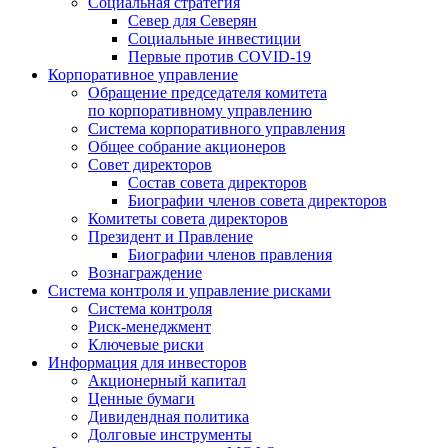
Социальная стратегия
Север для Северян
Социальные инвестиции
Первые против COVID‑19
Корпоративное управление
Обращение председателя комитета
по корпоративному управлению
Система корпоративного управления
Общее собрание акционеров
Совет директоров
Состав совета директоров
Биографии членов совета директоров
Комитеты совета директоров
Президент и Правление
Биографии членов правления
Вознаграждение
Система контроля и управление рисками
Система контроля
Риск-менеджмент
Ключевые риски
Информация для инвесторов
Акционерный капитал
Ценные бумаги
Дивидендная политика
Долговые инструменты