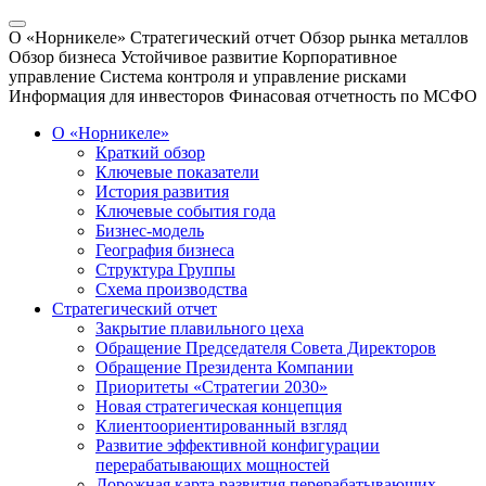
О «Норникеле»
Стратегический отчет
Обзор рынка металлов
Обзор бизнеса
Устойчивое развитие
Корпоративное
управление
Система контроля и управление рисками
Информация для инвесторов
Финасовая отчетность по МСФО
О «Норникеле»
Краткий обзор
Ключевые показатели
История развития
Ключевые события года
Бизнес-модель
География бизнеса
Структура Группы
Схема производства
Стратегический отчет
Закрытие плавильного цеха
Обращение Председателя Совета Директоров
Обращение Президента Компании
Приоритеты «Стратегии 2030»
Новая стратегическая концепция
Клиентоориентированный взгляд
Развитие эффективной конфигурации
перерабатывающих мощностей
Дорожная карта развития перерабатывающих