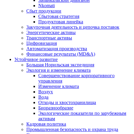
Забайкальский дивизион
Nkomati
Сбыт продукции
Сбытовая стратегия
Продуктовая линейка
Закупочная деятельность и цепочка поставок
Энергетические активы
Транспортные активы
Цифровизация
Автоматизация производства
Финансовые результаты (MD&A)
Устойчивое развитие
Большая Норильская экспедиция
Экология и изменение климата
Совершенствование корпоративного
управления
Изменение климата
Воздух
Вода
Отходы и хвостохранилища
Биоразнообразие
Экологические показатели по зарубежным
активам
Кадровая политика
Промышленная безопасность и охрана труда