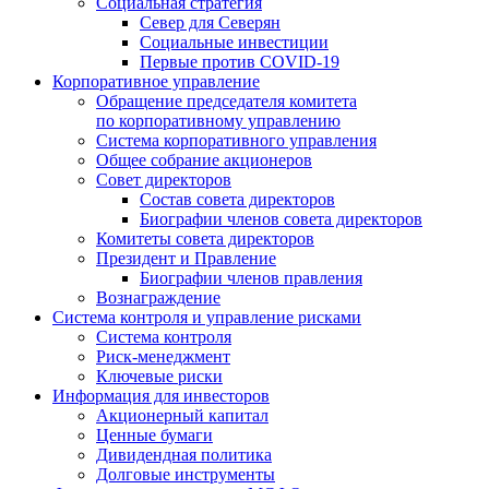
Социальная стратегия
Север для Северян
Социальные инвестиции
Первые против COVID‑19
Корпоративное управление
Обращение председателя комитета
по корпоративному управлению
Система корпоративного управления
Общее собрание акционеров
Совет директоров
Состав совета директоров
Биографии членов совета директоров
Комитеты совета директоров
Президент и Правление
Биографии членов правления
Вознаграждение
Система контроля и управление рисками
Система контроля
Риск-менеджмент
Ключевые риски
Информация для инвесторов
Акционерный капитал
Ценные бумаги
Дивидендная политика
Долговые инструменты