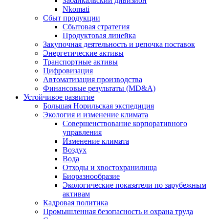
Забайкальский дивизион
Nkomati
Сбыт продукции
Сбытовая стратегия
Продуктовая линейка
Закупочная деятельность и цепочка поставок
Энергетические активы
Транспортные активы
Цифровизация
Автоматизация производства
Финансовые результаты (MD&A)
Устойчивое развитие
Большая Норильская экспедиция
Экология и изменение климата
Совершенствование корпоративного
управления
Изменение климата
Воздух
Вода
Отходы и хвостохранилища
Биоразнообразие
Экологические показатели по зарубежным
активам
Кадровая политика
Промышленная безопасность и охрана труда