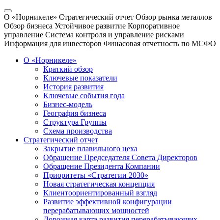
О «Норникеле»
Стратегический отчет
Обзор рынка металлов
Обзор бизнеса
Устойчивое развитие
Корпоративное
управление
Система контроля и управление рисками
Информация для инвесторов
Финасовая отчетность по МСФО
О «Норникеле»
Краткий обзор
Ключевые показатели
История развития
Ключевые события года
Бизнес-модель
География бизнеса
Структура Группы
Схема производства
Стратегический отчет
Закрытие плавильного цеха
Обращение Председателя Совета Директоров
Обращение Президента Компании
Приоритеты «Стратегии 2030»
Новая стратегическая концепция
Клиентоориентированный взгляд
Развитие эффективной конфигурации
перерабатывающих мощностей
Дорожная карта развития перерабатывающих