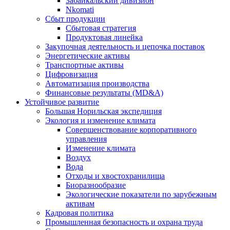
Забайкальский дивизион
Nkomati
Сбыт продукции
Сбытовая стратегия
Продуктовая линейка
Закупочная деятельность и цепочка поставок
Энергетические активы
Транспортные активы
Цифровизация
Автоматизация производства
Финансовые результаты (MD&A)
Устойчивое развитие
Большая Норильская экспедиция
Экология и изменение климата
Совершенствование корпоративного
управления
Изменение климата
Воздух
Вода
Отходы и хвостохранилища
Биоразнообразие
Экологические показатели по зарубежным
активам
Кадровая политика
Промышленная безопасность и охрана труда