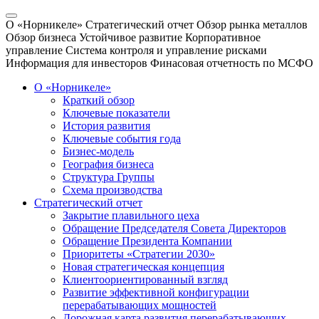
О «Норникеле»
Стратегический отчет
Обзор рынка металлов
Обзор бизнеса
Устойчивое развитие
Корпоративное
управление
Система контроля и управление рисками
Информация для инвесторов
Финасовая отчетность по МСФО
О «Норникеле»
Краткий обзор
Ключевые показатели
История развития
Ключевые события года
Бизнес-модель
География бизнеса
Структура Группы
Схема производства
Стратегический отчет
Закрытие плавильного цеха
Обращение Председателя Совета Директоров
Обращение Президента Компании
Приоритеты «Стратегии 2030»
Новая стратегическая концепция
Клиентоориентированный взгляд
Развитие эффективной конфигурации
перерабатывающих мощностей
Дорожная карта развития перерабатывающих