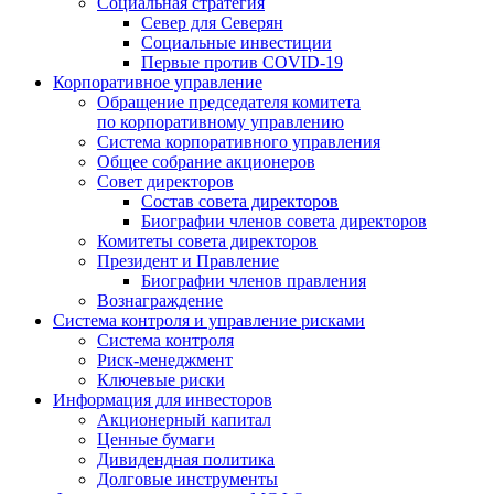
Социальная стратегия
Север для Северян
Социальные инвестиции
Первые против COVID‑19
Корпоративное управление
Обращение председателя комитета
по корпоративному управлению
Система корпоративного управления
Общее собрание акционеров
Совет директоров
Состав совета директоров
Биографии членов совета директоров
Комитеты совета директоров
Президент и Правление
Биографии членов правления
Вознаграждение
Система контроля и управление рисками
Система контроля
Риск-менеджмент
Ключевые риски
Информация для инвесторов
Акционерный капитал
Ценные бумаги
Дивидендная политика
Долговые инструменты