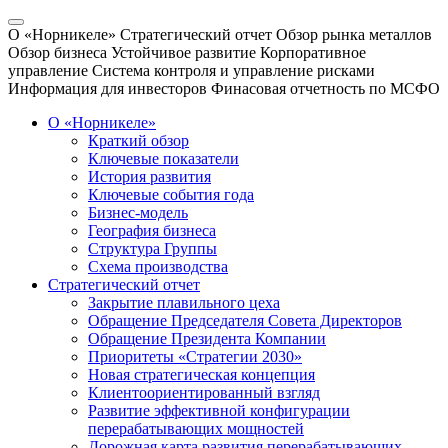
О «Норникеле»
Стратегический отчет
Обзор рынка металлов
Обзор бизнеса
Устойчивое развитие
Корпоративное
управление
Система контроля и управление рисками
Информация для инвесторов
Финасовая отчетность по МСФО
О «Норникеле»
Краткий обзор
Ключевые показатели
История развития
Ключевые события года
Бизнес-модель
География бизнеса
Структура Группы
Схема производства
Стратегический отчет
Закрытие плавильного цеха
Обращение Председателя Совета Директоров
Обращение Президента Компании
Приоритеты «Стратегии 2030»
Новая стратегическая концепция
Клиентоориентированный взгляд
Развитие эффективной конфигурации
перерабатывающих мощностей
Дорожная карта развития перерабатывающих