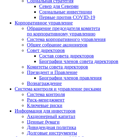
Социальная стратегия
Север для Северян
Социальные инвестиции
Первые против COVID‑19
Корпоративное управление
Обращение председателя комитета
по корпоративному управлению
Система корпоративного управления
Общее собрание акционеров
Совет директоров
Состав совета директоров
Биографии членов совета директоров
Комитеты совета директоров
Президент и Правление
Биографии членов правления
Вознаграждение
Система контроля и управление рисками
Система контроля
Риск-менеджмент
Ключевые риски
Информация для инвесторов
Акционерный капитал
Ценные бумаги
Дивидендная политика
Долговые инструменты