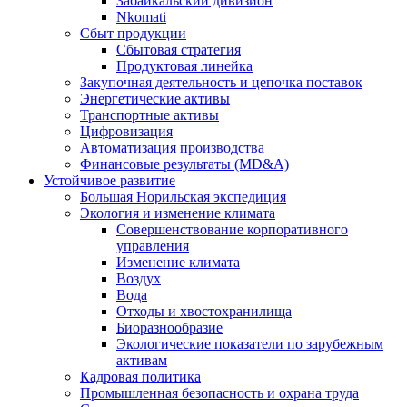
Забайкальский дивизион
Nkomati
Сбыт продукции
Сбытовая стратегия
Продуктовая линейка
Закупочная деятельность и цепочка поставок
Энергетические активы
Транспортные активы
Цифровизация
Автоматизация производства
Финансовые результаты (MD&A)
Устойчивое развитие
Большая Норильская экспедиция
Экология и изменение климата
Совершенствование корпоративного
управления
Изменение климата
Воздух
Вода
Отходы и хвостохранилища
Биоразнообразие
Экологические показатели по зарубежным
активам
Кадровая политика
Промышленная безопасность и охрана труда