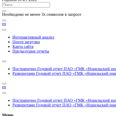
Необходимо не менее 3х символов в запросе
en
Интерактивный анализ
Центр загрузки
Карта сайта
Предыдущие отчеты
Постранично
Годовой отчет ПАО «ГМК «Норильский нике
Разворотами
Годовой отчет ПАО «ГМК «Норильский никел
en
Постранично
Годовой отчет ПАО «ГМК «Норильский нике
Разворотами
Годовой отчет ПАО «ГМК «Норильский никел
Меню