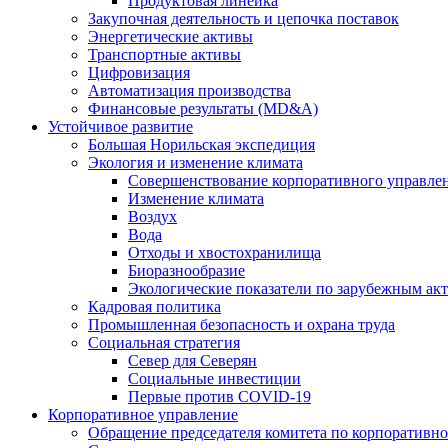
Продуктовая линейка
Закупочная деятельность и цепочка поставок
Энергетические активы
Транспортные активы
Цифровизация
Автоматизация производства
Финансовые результаты (MD&A)
Устойчивое развитие
Большая Норильская экспедиция
Экология и изменение климата
Совершенствование корпоративного управле
Изменение климата
Воздух
Вода
Отходы и хвостохранилища
Биоразнообразие
Экологические показатели по зарубежным ак
Кадровая политика
Промышленная безопасность и охрана труда
Социальная стратегия
Север для Северян
Социальные инвестиции
Первые против COVID‑19
Корпоративное управление
Обращение председателя комитета по корпоративн