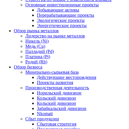
Основные инвестиционные проекты
Добывающие активы
Перерабатывающие проекты
Экологические проекты
Энергетические проекты
Обзор рынка металлов
Лидерство на рынке металлов
Никель (Ni)
Медь (Cu)
Палладий (Pd)
Платина (Pt)
Родий (Rh)
Обзор бизнеса
Минерально-сырьевая база
Действующие месторождения
Проекты развития
Производственная деятельность
Норильский дивизион
Кольский дивизион
Кольский дивизион
Забайкальский дивизион
Nkomati
Сбыт продукции
Сбытовая стратегия