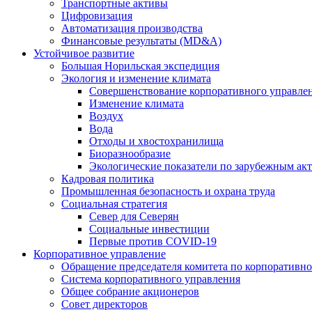
Транспортные активы
Цифровизация
Автоматизация производства
Финансовые результаты (MD&A)
Устойчивое развитие
Большая Норильская экспедиция
Экология и изменение климата
Совершенствование корпоративного управле
Изменение климата
Воздух
Вода
Отходы и хвостохранилища
Биоразнообразие
Экологические показатели по зарубежным ак
Кадровая политика
Промышленная безопасность и охрана труда
Социальная стратегия
Север для Северян
Социальные инвестиции
Первые против COVID‑19
Корпоративное управление
Обращение председателя комитета по корпоративн
Система корпоративного управления
Общее собрание акционеров
Совет директоров