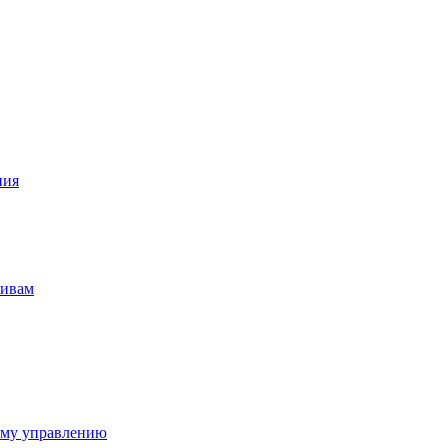
ния
тивам
ому управлению