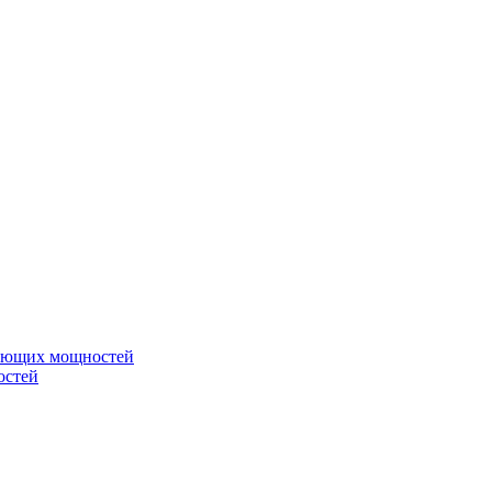
вающих мощностей
остей