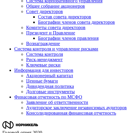
Система корпоративного управления
Общее собрание акционеров
Совет директоров
Состав совета директоров
Биографии членов совета директоров
Комитеты совета директоров
Президент и Правление
Биографии членов правления
Вознаграждение
Система контроля и управление рисками
Система контроля
Риск-менеджмент
Ключевые риски
Информация для инвесторов
Акционерный капитал
Ценные бумаги
Дивидендная политика
Долговые инструменты
Финасовая отчетность по МСФО
Заявление об ответственности
Аудиторское заключение независимых аудиторов
Консолидированная финансовая отчетность
Годовой отчет 2020