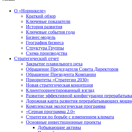
О «Норникеле»
Краткий обзор
Ключевые показатели
История развития
Ключевые события года
Бизнес-модель
География бизнеса
Структура Группы
Схема производства
Стратегический отчет
Закрытие плавильного цеха
Обращение Председателя Совета Директоров
Обращение Президента Компании
Приоритеты «Стратегии 2030»
Новая стратегическая концепция
Клиентоориентированный взгляд
Развитие эффективной конфигурации перерабаты
Дорожная карта развития перерабатывающих мощн
Комплексная экологическая программа
«Серная программа 2.0»
Стратегия по борьбе с изменением климата
Основные инвестиционные проекты
Добывающие активы