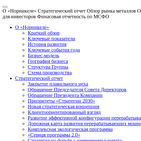
О «Норникеле»
Стратегический отчет
Обзор рынка металлов
О
для инвесторов
Финасовая отчетность по МСФО
О «Норникеле»
Краткий обзор
Ключевые показатели
История развития
Ключевые события года
Бизнес-модель
География бизнеса
Структура Группы
Схема производства
Стратегический отчет
Закрытие плавильного цеха
Обращение Председателя Совета Директоров
Обращение Президента Компании
Приоритеты «Стратегии 2030»
Новая стратегическая концепция
Клиентоориентированный взгляд
Развитие эффективной конфигурации перерабаты
Дорожная карта развития перерабатывающих мощн
Комплексная экологическая программа
«Серная программа 2.0»
Стратегия по борьбе с изменением климата