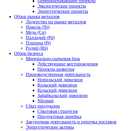
Перерабатывающие проекты
Экологические проекты
Энергетические проекты
Обзор рынка металлов
Лидерство на рынке металлов
Никель (Ni)
Медь (Cu)
Палладий (Pd)
Платина (Pt)
Родий (Rh)
Обзор бизнеса
Минерально-сырьевая база
Действующие месторождения
Проекты развития
Производственная деятельность
Норильский дивизион
Кольский дивизион
Кольский дивизион
Забайкальский дивизион
Nkomati
Сбыт продукции
Сбытовая стратегия
Продуктовая линейка
Закупочная деятельность и цепочка поставок
Энергетические активы