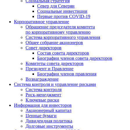
Социальная стратегия
Север для Северян
Социальные инвестиции
Первые против COVID‑19
Корпоративное управление
Обращение председателя комитета
по корпоративному управлению
Система корпоративного управления
Общее собрание акционеров
Совет директоров
Состав совета директоров
Биографии членов совета директоров
Комитеты совета директоров
Президент и Правление
Биографии членов правления
Вознаграждение
Система контроля и управление рисками
Система контроля
Риск-менеджмент
Ключевые риски
Информация для инвесторов
Акционерный капитал
Ценные бумаги
Дивидендная политика
Долговые инструменты