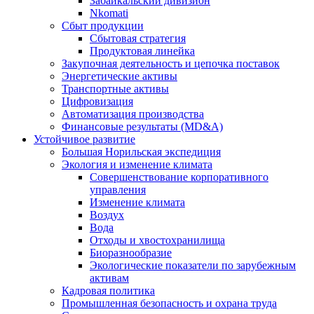
Забайкальский дивизион
Nkomati
Сбыт продукции
Сбытовая стратегия
Продуктовая линейка
Закупочная деятельность и цепочка поставок
Энергетические активы
Транспортные активы
Цифровизация
Автоматизация производства
Финансовые результаты (MD&A)
Устойчивое развитие
Большая Норильская экспедиция
Экология и изменение климата
Совершенствование корпоративного
управления
Изменение климата
Воздух
Вода
Отходы и хвостохранилища
Биоразнообразие
Экологические показатели по зарубежным
активам
Кадровая политика
Промышленная безопасность и охрана труда