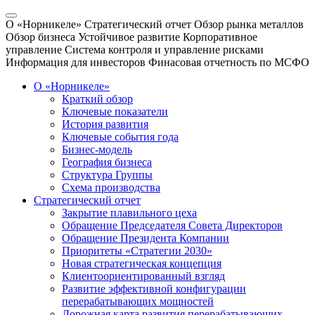
О «Норникеле»
Стратегический отчет
Обзор рынка металлов
Обзор бизнеса
Устойчивое развитие
Корпоративное
управление
Система контроля и управление рисками
Информация для инвесторов
Финасовая отчетность по МСФО
О «Норникеле»
Краткий обзор
Ключевые показатели
История развития
Ключевые события года
Бизнес-модель
География бизнеса
Структура Группы
Схема производства
Стратегический отчет
Закрытие плавильного цеха
Обращение Председателя Совета Директоров
Обращение Президента Компании
Приоритеты «Стратегии 2030»
Новая стратегическая концепция
Клиентоориентированный взгляд
Развитие эффективной конфигурации
перерабатывающих мощностей
Дорожная карта развития перерабатывающих