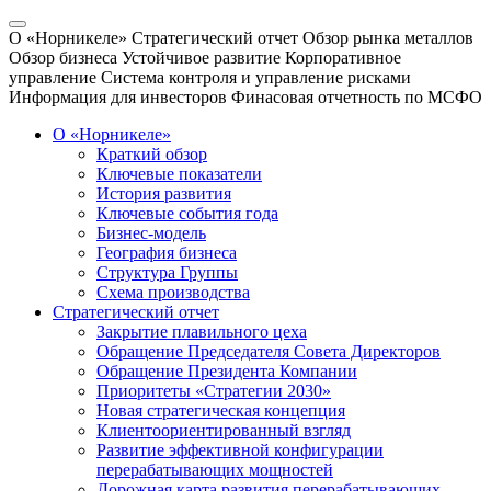
О «Норникеле»
Стратегический отчет
Обзор рынка металлов
Обзор бизнеса
Устойчивое развитие
Корпоративное
управление
Система контроля и управление рисками
Информация для инвесторов
Финасовая отчетность по МСФО
О «Норникеле»
Краткий обзор
Ключевые показатели
История развития
Ключевые события года
Бизнес-модель
География бизнеса
Структура Группы
Схема производства
Стратегический отчет
Закрытие плавильного цеха
Обращение Председателя Совета Директоров
Обращение Президента Компании
Приоритеты «Стратегии 2030»
Новая стратегическая концепция
Клиентоориентированный взгляд
Развитие эффективной конфигурации
перерабатывающих мощностей
Дорожная карта развития перерабатывающих