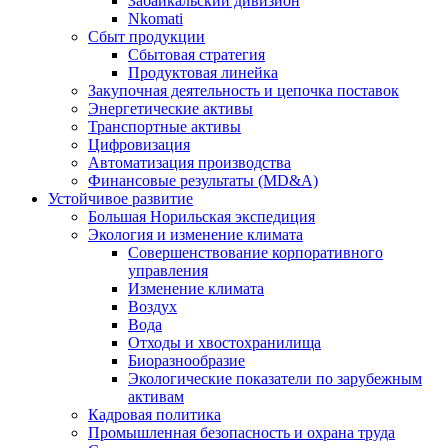
Забайкальский дивизион
Nkomati
Сбыт продукции
Сбытовая стратегия
Продуктовая линейка
Закупочная деятельность и цепочка поставок
Энергетические активы
Транспортные активы
Цифровизация
Автоматизация производства
Финансовые результаты (MD&A)
Устойчивое развитие
Большая Норильская экспедиция
Экология и изменение климата
Совершенствование корпоративного
управления
Изменение климата
Воздух
Вода
Отходы и хвостохранилища
Биоразнообразие
Экологические показатели по зарубежным
активам
Кадровая политика
Промышленная безопасность и охрана труда