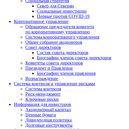
Социальная стратегия
Север для Северян
Социальные инвестиции
Первые против COVID‑19
Корпоративное управление
Обращение председателя комитета
по корпоративному управлению
Система корпоративного управления
Общее собрание акционеров
Совет директоров
Состав совета директоров
Биографии членов совета директоров
Комитеты совета директоров
Президент и Правление
Биографии членов правления
Вознаграждение
Система контроля и управление рисками
Система контроля
Риск-менеджмент
Ключевые риски
Информация для инвесторов
Акционерный капитал
Ценные бумаги
Дивидендная политика
Долговые инструменты