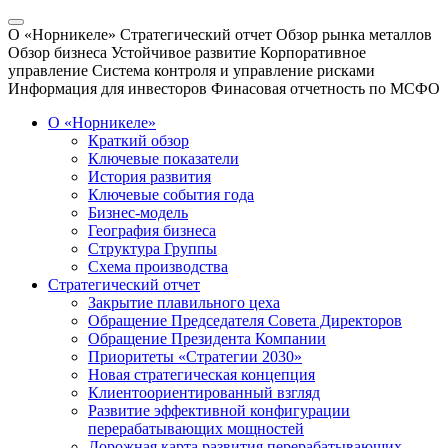
О «Норникеле»
Стратегический отчет
Обзор рынка металлов
Обзор бизнеса
Устойчивое развитие
Корпоративное
управление
Система контроля и управление рисками
Информация для инвесторов
Финасовая отчетность по МСФО
О «Норникеле»
Краткий обзор
Ключевые показатели
История развития
Ключевые события года
Бизнес-модель
География бизнеса
Структура Группы
Схема производства
Стратегический отчет
Закрытие плавильного цеха
Обращение Председателя Совета Директоров
Обращение Президента Компании
Приоритеты «Стратегии 2030»
Новая стратегическая концепция
Клиентоориентированный взгляд
Развитие эффективной конфигурации
перерабатывающих мощностей
Дорожная карта развития перерабатывающих