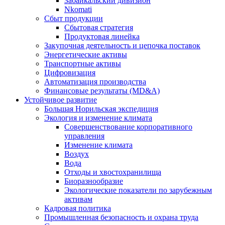
Забайкальский дивизион
Nkomati
Сбыт продукции
Сбытовая стратегия
Продуктовая линейка
Закупочная деятельность и цепочка поставок
Энергетические активы
Транспортные активы
Цифровизация
Автоматизация производства
Финансовые результаты (MD&A)
Устойчивое развитие
Большая Норильская экспедиция
Экология и изменение климата
Совершенствование корпоративного
управления
Изменение климата
Воздух
Вода
Отходы и хвостохранилища
Биоразнообразие
Экологические показатели по зарубежным
активам
Кадровая политика
Промышленная безопасность и охрана труда