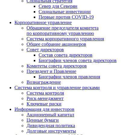
Социальная стратегия
Север для Северян
Социальные инвестиции
Первые против COVID‑19
Корпоративное управление
Обращение председателя комитета
по корпоративному управлению
Система корпоративного управления
Общее собрание акционеров
Совет директоров
Состав совета директоров
Биографии членов совета директоров
Комитеты совета директоров
Президент и Правление
Биографии членов правления
Вознаграждение
Система контроля и управление рисками
Система контроля
Риск-менеджмент
Ключевые риски
Информация для инвесторов
Акционерный капитал
Ценные бумаги
Дивидендная политика
Долговые инструменты