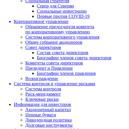
Социальная стратегия
Север для Северян
Социальные инвестиции
Первые против COVID‑19
Корпоративное управление
Обращение председателя комитета
по корпоративному управлению
Система корпоративного управления
Общее собрание акционеров
Совет директоров
Состав совета директоров
Биографии членов совета директоров
Комитеты совета директоров
Президент и Правление
Биографии членов правления
Вознаграждение
Система контроля и управление рисками
Система контроля
Риск-менеджмент
Ключевые риски
Информация для инвесторов
Акционерный капитал
Ценные бумаги
Дивидендная политика
Долговые инструменты