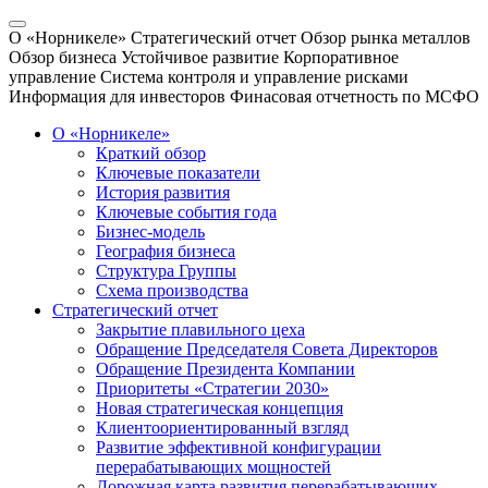
О «Норникеле»
Стратегический отчет
Обзор рынка металлов
Обзор бизнеса
Устойчивое развитие
Корпоративное
управление
Система контроля и управление рисками
Информация для инвесторов
Финасовая отчетность по МСФО
О «Норникеле»
Краткий обзор
Ключевые показатели
История развития
Ключевые события года
Бизнес-модель
География бизнеса
Структура Группы
Схема производства
Стратегический отчет
Закрытие плавильного цеха
Обращение Председателя Совета Директоров
Обращение Президента Компании
Приоритеты «Стратегии 2030»
Новая стратегическая концепция
Клиентоориентированный взгляд
Развитие эффективной конфигурации
перерабатывающих мощностей
Дорожная карта развития перерабатывающих