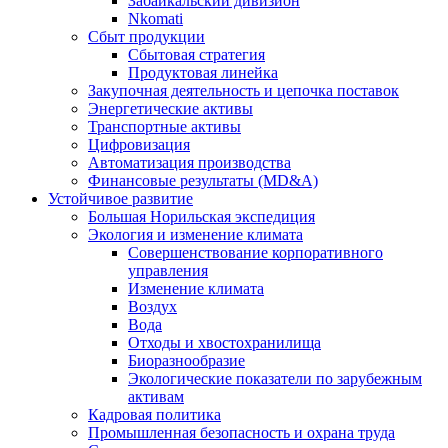
Забайкальский дивизион
Nkomati
Сбыт продукции
Сбытовая стратегия
Продуктовая линейка
Закупочная деятельность и цепочка поставок
Энергетические активы
Транспортные активы
Цифровизация
Автоматизация производства
Финансовые результаты (MD&A)
Устойчивое развитие
Большая Норильская экспедиция
Экология и изменение климата
Совершенствование корпоративного
управления
Изменение климата
Воздух
Вода
Отходы и хвостохранилища
Биоразнообразие
Экологические показатели по зарубежным
активам
Кадровая политика
Промышленная безопасность и охрана труда