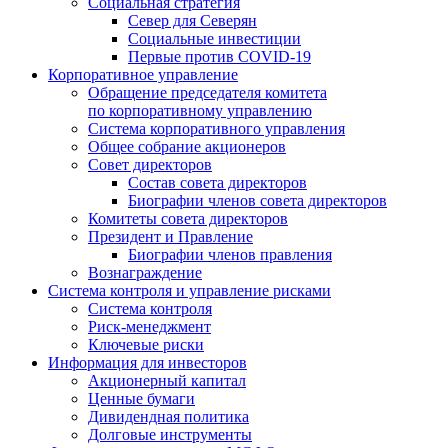
Социальная стратегия
Север для Северян
Социальные инвестиции
Первые против COVID‑19
Корпоративное управление
Обращение председателя комитета
по корпоративному управлению
Система корпоративного управления
Общее собрание акционеров
Совет директоров
Состав совета директоров
Биографии членов совета директоров
Комитеты совета директоров
Президент и Правление
Биографии членов правления
Вознаграждение
Система контроля и управление рисками
Система контроля
Риск-менеджмент
Ключевые риски
Информация для инвесторов
Акционерный капитал
Ценные бумаги
Дивидендная политика
Долговые инструменты