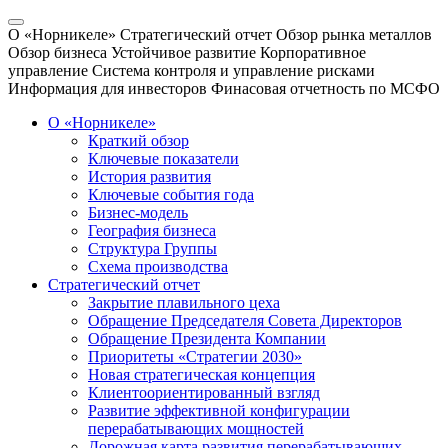
О «Норникеле»
Стратегический отчет
Обзор рынка металлов
Обзор бизнеса
Устойчивое развитие
Корпоративное
управление
Система контроля и управление рисками
Информация для инвесторов
Финасовая отчетность по МСФО
О «Норникеле»
Краткий обзор
Ключевые показатели
История развития
Ключевые события года
Бизнес-модель
География бизнеса
Структура Группы
Схема производства
Стратегический отчет
Закрытие плавильного цеха
Обращение Председателя Совета Директоров
Обращение Президента Компании
Приоритеты «Стратегии 2030»
Новая стратегическая концепция
Клиентоориентированный взгляд
Развитие эффективной конфигурации
перерабатывающих мощностей
Дорожная карта развития перерабатывающих