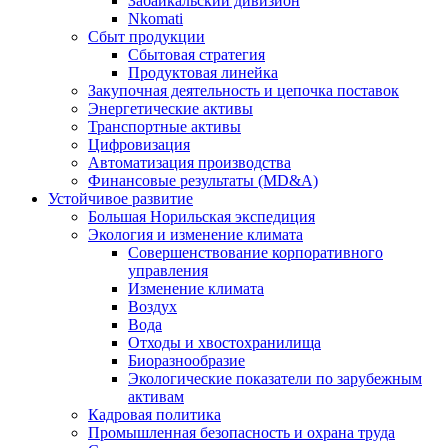
Забайкальский дивизион
Nkomati
Сбыт продукции
Сбытовая стратегия
Продуктовая линейка
Закупочная деятельность и цепочка поставок
Энергетические активы
Транспортные активы
Цифровизация
Автоматизация производства
Финансовые результаты (MD&A)
Устойчивое развитие
Большая Норильская экспедиция
Экология и изменение климата
Совершенствование корпоративного
управления
Изменение климата
Воздух
Вода
Отходы и хвостохранилища
Биоразнообразие
Экологические показатели по зарубежным
активам
Кадровая политика
Промышленная безопасность и охрана труда