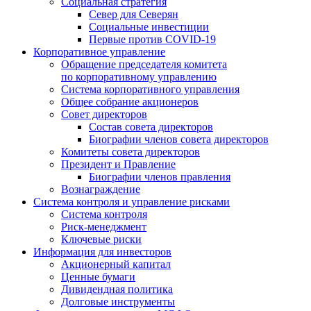
Социальная стратегия
Север для Северян
Социальные инвестиции
Первые против COVID‑19
Корпоративное управление
Обращение председателя комитета
по корпоративному управлению
Система корпоративного управления
Общее собрание акционеров
Совет директоров
Состав совета директоров
Биографии членов совета директоров
Комитеты совета директоров
Президент и Правление
Биографии членов правления
Вознаграждение
Система контроля и управление рисками
Система контроля
Риск-менеджмент
Ключевые риски
Информация для инвесторов
Акционерный капитал
Ценные бумаги
Дивидендная политика
Долговые инструменты