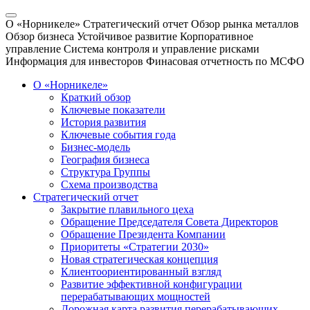
О «Норникеле»
Стратегический отчет
Обзор рынка металлов
Обзор бизнеса
Устойчивое развитие
Корпоративное
управление
Система контроля и управление рисками
Информация для инвесторов
Финасовая отчетность по МСФО
О «Норникеле»
Краткий обзор
Ключевые показатели
История развития
Ключевые события года
Бизнес-модель
География бизнеса
Структура Группы
Схема производства
Стратегический отчет
Закрытие плавильного цеха
Обращение Председателя Совета Директоров
Обращение Президента Компании
Приоритеты «Стратегии 2030»
Новая стратегическая концепция
Клиентоориентированный взгляд
Развитие эффективной конфигурации
перерабатывающих мощностей
Дорожная карта развития перерабатывающих