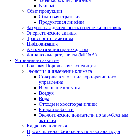
Забайкальский дивизион
Nkomati
Сбыт продукции
Сбытовая стратегия
Продуктовая линейка
Закупочная деятельность и цепочка поставок
Энергетические активы
Транспортные активы
Цифровизация
Автоматизация производства
Финансовые результаты (MD&A)
Устойчивое развитие
Большая Норильская экспедиция
Экология и изменение климата
Совершенствование корпоративного
управления
Изменение климата
Воздух
Вода
Отходы и хвостохранилища
Биоразнообразие
Экологические показатели по зарубежным
активам
Кадровая политика
Промышленная безопасность и охрана труда