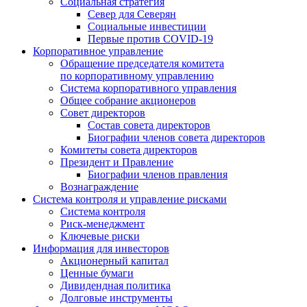
Социальная стратегия
Север для Северян
Социальные инвестиции
Первые против COVID‑19
Корпоративное управление
Обращение председателя комитета
по корпоративному управлению
Система корпоративного управления
Общее собрание акционеров
Совет директоров
Состав совета директоров
Биографии членов совета директоров
Комитеты совета директоров
Президент и Правление
Биографии членов правления
Вознаграждение
Система контроля и управление рисками
Система контроля
Риск-менеджмент
Ключевые риски
Информация для инвесторов
Акционерный капитал
Ценные бумаги
Дивидендная политика
Долговые инструменты