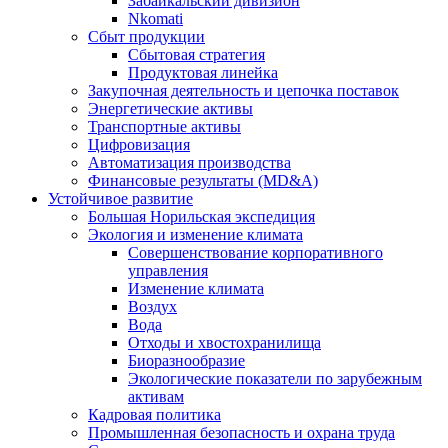
Забайкальский дивизион
Nkomati
Сбыт продукции
Сбытовая стратегия
Продуктовая линейка
Закупочная деятельность и цепочка поставок
Энергетические активы
Транспортные активы
Цифровизация
Автоматизация производства
Финансовые результаты (MD&A)
Устойчивое развитие
Большая Норильская экспедиция
Экология и изменение климата
Совершенствование корпоративного
управления
Изменение климата
Воздух
Вода
Отходы и хвостохранилища
Биоразнообразие
Экологические показатели по зарубежным
активам
Кадровая политика
Промышленная безопасность и охрана труда