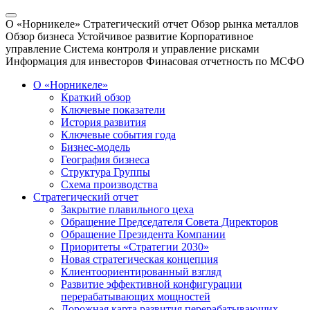
О «Норникеле»
Стратегический отчет
Обзор рынка металлов
Обзор бизнеса
Устойчивое развитие
Корпоративное
управление
Система контроля и управление рисками
Информация для инвесторов
Финасовая отчетность по МСФО
О «Норникеле»
Краткий обзор
Ключевые показатели
История развития
Ключевые события года
Бизнес-модель
География бизнеса
Структура Группы
Схема производства
Стратегический отчет
Закрытие плавильного цеха
Обращение Председателя Совета Директоров
Обращение Президента Компании
Приоритеты «Стратегии 2030»
Новая стратегическая концепция
Клиентоориентированный взгляд
Развитие эффективной конфигурации
перерабатывающих мощностей
Дорожная карта развития перерабатывающих