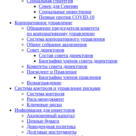
Социальная стратегия
Север для Северян
Социальные инвестиции
Первые против COVID‑19
Корпоративное управление
Обращение председателя комитета
по корпоративному управлению
Система корпоративного управления
Общее собрание акционеров
Совет директоров
Состав совета директоров
Биографии членов совета директоров
Комитеты совета директоров
Президент и Правление
Биографии членов правления
Вознаграждение
Система контроля и управление рисками
Система контроля
Риск-менеджмент
Ключевые риски
Информация для инвесторов
Акционерный капитал
Ценные бумаги
Дивидендная политика
Долговые инструменты