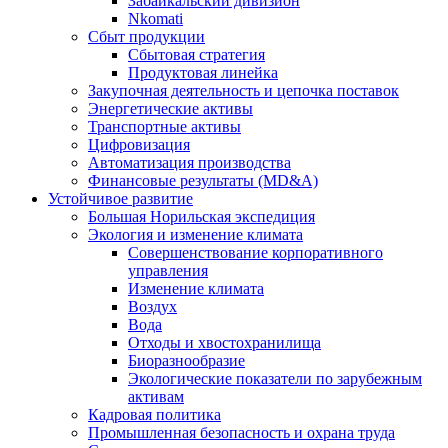
Забайкальский дивизион
Nkomati
Сбыт продукции
Сбытовая стратегия
Продуктовая линейка
Закупочная деятельность и цепочка поставок
Энергетические активы
Транспортные активы
Цифровизация
Автоматизация производства
Финансовые результаты (MD&A)
Устойчивое развитие
Большая Норильская экспедиция
Экология и изменение климата
Совершенствование корпоративного
управления
Изменение климата
Воздух
Вода
Отходы и хвостохранилища
Биоразнообразие
Экологические показатели по зарубежным
активам
Кадровая политика
Промышленная безопасность и охрана труда