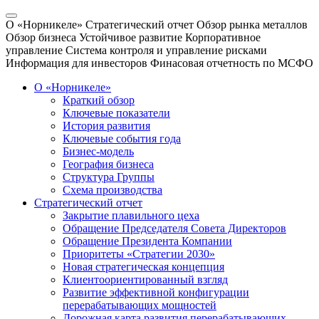
О «Норникеле»
Стратегический отчет
Обзор рынка металлов
Обзор бизнеса
Устойчивое развитие
Корпоративное
управление
Система контроля и управление рисками
Информация для инвесторов
Финасовая отчетность по МСФО
О «Норникеле»
Краткий обзор
Ключевые показатели
История развития
Ключевые события года
Бизнес-модель
География бизнеса
Структура Группы
Схема производства
Стратегический отчет
Закрытие плавильного цеха
Обращение Председателя Совета Директоров
Обращение Президента Компании
Приоритеты «Стратегии 2030»
Новая стратегическая концепция
Клиентоориентированный взгляд
Развитие эффективной конфигурации
перерабатывающих мощностей
Дорожная карта развития перерабатывающих