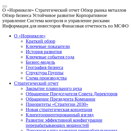
О «Норникеле»
Стратегический отчет
Обзор рынка металлов
Обзор бизнеса
Устойчивое развитие
Корпоративное
управление
Система контроля и управление рисками
Информация для инвесторов
Финасовая отчетность по МСФО
О «Норникеле»
Краткий обзор
Ключевые показатели
История развития
Ключевые события года
Бизнес-модель
География бизнеса
Структура Группы
Схема производства
Стратегический отчет
Закрытие плавильного цеха
Обращение Председателя Совета Директоров
Обращение Президента Компании
Приоритеты «Стратегии 2030»
Новая стратегическая концепция
Клиентоориентированный взгляд
Развитие эффективной конфигурации
перерабатывающих мощностей
Дорожная карта развития перерабатывающих