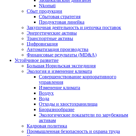
Забайкальский дивизион
Nkomati
Сбыт продукции
Сбытовая стратегия
Продуктовая линейка
Закупочная деятельность и цепочка поставок
Энергетические активы
Транспортные активы
Цифровизация
Автоматизация производства
Финансовые результаты (MD&A)
Устойчивое развитие
Большая Норильская экспедиция
Экология и изменение климата
Совершенствование корпоративного
управления
Изменение климата
Воздух
Вода
Отходы и хвостохранилища
Биоразнообразие
Экологические показатели по зарубежным
активам
Кадровая политика
Промышленная безопасность и охрана труда