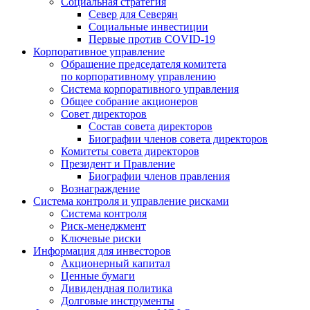
Социальная стратегия
Север для Северян
Социальные инвестиции
Первые против COVID‑19
Корпоративное управление
Обращение председателя комитета
по корпоративному управлению
Система корпоративного управления
Общее собрание акционеров
Совет директоров
Состав совета директоров
Биографии членов совета директоров
Комитеты совета директоров
Президент и Правление
Биографии членов правления
Вознаграждение
Система контроля и управление рисками
Система контроля
Риск-менеджмент
Ключевые риски
Информация для инвесторов
Акционерный капитал
Ценные бумаги
Дивидендная политика
Долговые инструменты