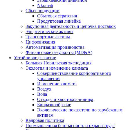
Забайкальский дивизион
Nkomati
Сбыт продукции
Сбытовая стратегия
Продуктовая линейка
Закупочная деятельность и цепочка поставок
Энергетические активы
Транспортные активы
Цифровизация
Автоматизация производства
Финансовые результаты (MD&A)
Устойчивое развитие
Большая Норильская экспедиция
Экология и изменение климата
Совершенствование корпоративного
управления
Изменение климата
Воздух
Вода
Отходы и хвостохранилища
Биоразнообразие
Экологические показатели по зарубежным
активам
Кадровая политика
Промышленная безопасность и охрана труда