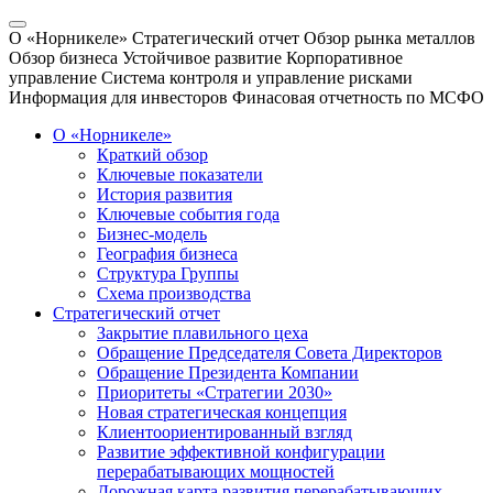
О «Норникеле»
Стратегический отчет
Обзор рынка металлов
Обзор бизнеса
Устойчивое развитие
Корпоративное
управление
Система контроля и управление рисками
Информация для инвесторов
Финасовая отчетность по МСФО
О «Норникеле»
Краткий обзор
Ключевые показатели
История развития
Ключевые события года
Бизнес-модель
География бизнеса
Структура Группы
Схема производства
Стратегический отчет
Закрытие плавильного цеха
Обращение Председателя Совета Директоров
Обращение Президента Компании
Приоритеты «Стратегии 2030»
Новая стратегическая концепция
Клиентоориентированный взгляд
Развитие эффективной конфигурации
перерабатывающих мощностей
Дорожная карта развития перерабатывающих