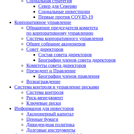
Социальная стратегия
Север для Северян
Социальные инвестиции
Первые против COVID‑19
Корпоративное управление
Обращение председателя комитета
по корпоративному управлению
Система корпоративного управления
Общее собрание акционеров
Совет директоров
Состав совета директоров
Биографии членов совета директоров
Комитеты совета директоров
Президент и Правление
Биографии членов правления
Вознаграждение
Система контроля и управление рисками
Система контроля
Риск-менеджмент
Ключевые риски
Информация для инвесторов
Акционерный капитал
Ценные бумаги
Дивидендная политика
Долговые инструменты