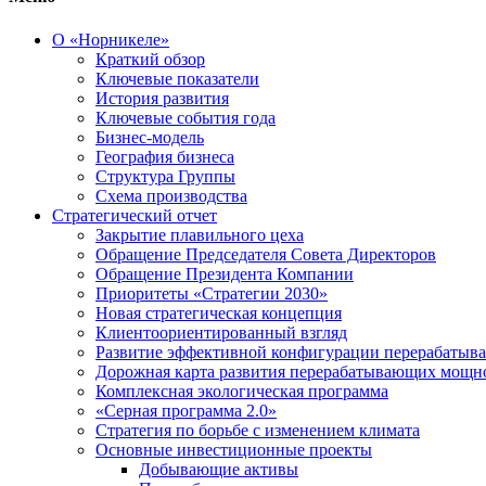
О «Норникеле»
Краткий обзор
Ключевые показатели
История развития
Ключевые события года
Бизнес-модель
География бизнеса
Структура Группы
Схема производства
Стратегический отчет
Закрытие плавильного цеха
Обращение Председателя Совета Директоров
Обращение Президента Компании
Приоритеты «Стратегии 2030»
Новая стратегическая концепция
Клиентоориентированный взгляд
Развитие эффективной конфигурации перерабаты
Дорожная карта развития перерабатывающих мощн
Комплексная экологическая программа
«Серная программа 2.0»
Стратегия по борьбе с изменением климата
Основные инвестиционные проекты
Добывающие активы