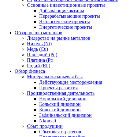
Основные инвестиционные проекты
Добывающие активы
Перерабатывающие проекты
Экологические проекты
Энергетические проекты
Обзор рынка металлов
Лидерство на рынке металлов
Никель (Ni)
Медь (Cu)
Палладий (Pd)
Платина (Pt)
Родий (Rh)
Обзор бизнеса
Минерально-сырьевая база
Действующие месторождения
Проекты развития
Производственная деятельность
Норильский дивизион
Кольский дивизион
Кольский дивизион
Забайкальский дивизион
Nkomati
Сбыт продукции
Сбытовая стратегия