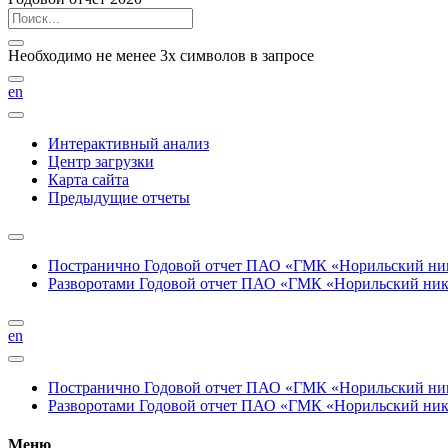
Необходимо не менее 3х символов в запросе
en
Интерактивный анализ
Центр загрузки
Карта сайта
Предыдущие отчеты
Постранично
Годовой отчет ПАО «ГМК «Норильский нике
Разворотами
Годовой отчет ПАО «ГМК «Норильский никел
en
Постранично
Годовой отчет ПАО «ГМК «Норильский нике
Разворотами
Годовой отчет ПАО «ГМК «Норильский никел
Меню