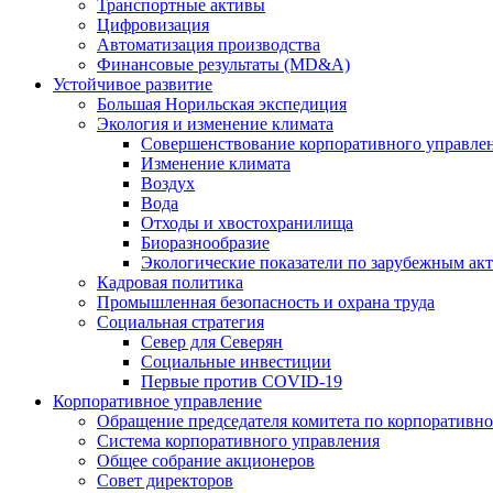
Транспортные активы
Цифровизация
Автоматизация производства
Финансовые результаты (MD&A)
Устойчивое развитие
Большая Норильская экспедиция
Экология и изменение климата
Совершенствование корпоративного управле
Изменение климата
Воздух
Вода
Отходы и хвостохранилища
Биоразнообразие
Экологические показатели по зарубежным ак
Кадровая политика
Промышленная безопасность и охрана труда
Социальная стратегия
Север для Северян
Социальные инвестиции
Первые против COVID‑19
Корпоративное управление
Обращение председателя комитета по корпоративн
Система корпоративного управления
Общее собрание акционеров
Совет директоров