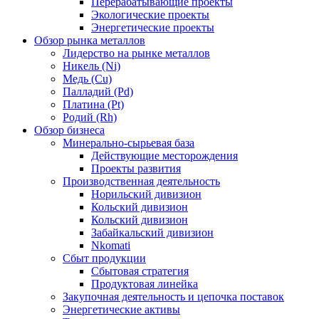
Перерабатывающие проекты
Экологические проекты
Энергетические проекты
Обзор рынка металлов
Лидерство на рынке металлов
Никель (Ni)
Медь (Cu)
Палладий (Pd)
Платина (Pt)
Родий (Rh)
Обзор бизнеса
Минерально-сырьевая база
Действующие месторождения
Проекты развития
Производственная деятельность
Норильский дивизион
Кольский дивизион
Кольский дивизион
Забайкальский дивизион
Nkomati
Сбыт продукции
Сбытовая стратегия
Продуктовая линейка
Закупочная деятельность и цепочка поставок
Энергетические активы