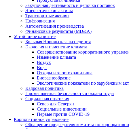
Продуктовая линейка
Закупочная деятельность и цепочка поставок
Энергетические активы
Транспортные активы
Цифровизация
Автоматизация производства
Финансовые результаты (MD&A)
Устойчивое развитие
Большая Норильская экспедиция
Экология и изменение климата
Совершенствование корпоративного управле
Изменение климата
Воздух
Вода
Отходы и хвостохранилища
Биоразнообразие
Экологические показатели по зарубежным ак
Кадровая политика
Промышленная безопасность и охрана труда
Социальная стратегия
Север для Северян
Социальные инвестиции
Первые против COVID‑19
Корпоративное управление
Обращение председателя комитета по корпоративн