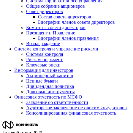
Система корпоративного управления
Общее собрание акционеров
Совет директоров
Состав совета директоров
Биографии членов совета директоров
Комитеты совета директоров
Президент и Правление
Биографии членов правления
Вознаграждение
Система контроля и управление рисками
Система контроля
Риск-менеджмент
Ключевые риски
Информация для инвесторов
Акционерный капитал
Ценные бумаги
Дивидендная политика
Долговые инструменты
Финасовая отчетность по МСФО
Заявление об ответственности
Аудиторское заключение независимых аудиторов
Консолидированная финансовая отчетность
Годовой отчет 2020