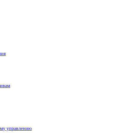
ния
тивам
ому управлению