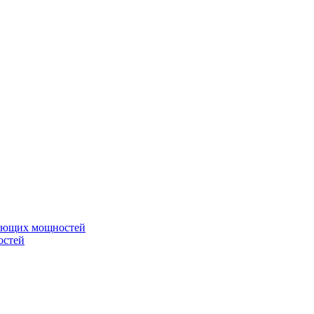
вающих мощностей
остей