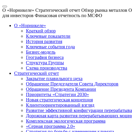
О «Норникеле»
Стратегический отчет
Обзор рынка металлов
О
для инвесторов
Финасовая отчетность по МСФО
О «Норникеле»
Краткий обзор
Ключевые показатели
История развития
Ключевые события года
Бизнес-модель
География бизнеса
Структура Группы
Схема производства
Стратегический отчет
Закрытие плавильного цеха
Обращение Председателя Совета Директоров
Обращение Президента Компании
Приоритеты «Стратегии 2030»
Новая стратегическая концепция
Клиентоориентированный взгляд
Развитие эффективной конфигурации перерабаты
Дорожная карта развития перерабатывающих мощн
Комплексная экологическая программа
«Серная программа 2.0»
Стратегия по борьбе с изменением климата