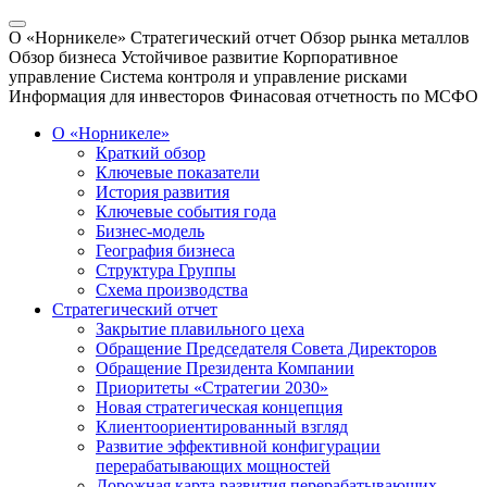
О «Норникеле»
Стратегический отчет
Обзор рынка металлов
Обзор бизнеса
Устойчивое развитие
Корпоративное
управление
Система контроля и управление рисками
Информация для инвесторов
Финасовая отчетность по МСФО
О «Норникеле»
Краткий обзор
Ключевые показатели
История развития
Ключевые события года
Бизнес-модель
География бизнеса
Структура Группы
Схема производства
Стратегический отчет
Закрытие плавильного цеха
Обращение Председателя Совета Директоров
Обращение Президента Компании
Приоритеты «Стратегии 2030»
Новая стратегическая концепция
Клиентоориентированный взгляд
Развитие эффективной конфигурации
перерабатывающих мощностей
Дорожная карта развития перерабатывающих