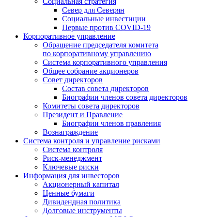
Социальная стратегия
Север для Северян
Социальные инвестиции
Первые против COVID‑19
Корпоративное управление
Обращение председателя комитета
по корпоративному управлению
Система корпоративного управления
Общее собрание акционеров
Совет директоров
Состав совета директоров
Биографии членов совета директоров
Комитеты совета директоров
Президент и Правление
Биографии членов правления
Вознаграждение
Система контроля и управление рисками
Система контроля
Риск-менеджмент
Ключевые риски
Информация для инвесторов
Акционерный капитал
Ценные бумаги
Дивидендная политика
Долговые инструменты