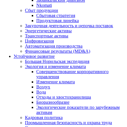
Забайкальский дивизион
Nkomati
Сбыт продукции
Сбытовая стратегия
Продуктовая линейка
Закупочная деятельность и цепочка поставок
Энергетические активы
Транспортные активы
Цифровизация
Автоматизация производства
Финансовые результаты (MD&A)
Устойчивое развитие
Большая Норильская экспедиция
Экология и изменение климата
Совершенствование корпоративного
управления
Изменение климата
Воздух
Вода
Отходы и хвостохранилища
Биоразнообразие
Экологические показатели по зарубежным
активам
Кадровая политика
Промышленная безопасность и охрана труда