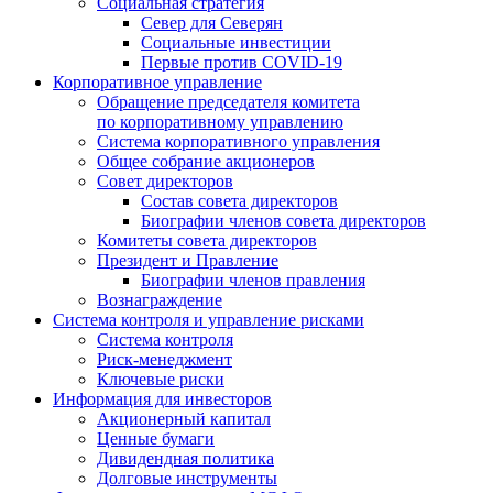
Социальная стратегия
Север для Северян
Социальные инвестиции
Первые против COVID‑19
Корпоративное управление
Обращение председателя комитета
по корпоративному управлению
Система корпоративного управления
Общее собрание акционеров
Совет директоров
Состав совета директоров
Биографии членов совета директоров
Комитеты совета директоров
Президент и Правление
Биографии членов правления
Вознаграждение
Система контроля и управление рисками
Система контроля
Риск-менеджмент
Ключевые риски
Информация для инвесторов
Акционерный капитал
Ценные бумаги
Дивидендная политика
Долговые инструменты