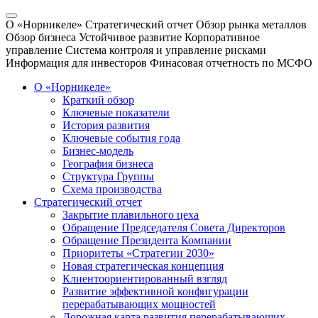
О «Норникеле»
Стратегический отчет
Обзор рынка металлов
Обзор бизнеса
Устойчивое развитие
Корпоративное
управление
Система контроля и управление рисками
Информация для инвесторов
Финасовая отчетность по МСФО
О «Норникеле»
Краткий обзор
Ключевые показатели
История развития
Ключевые события года
Бизнес-модель
География бизнеса
Структура Группы
Схема производства
Стратегический отчет
Закрытие плавильного цеха
Обращение Председателя Совета Директоров
Обращение Президента Компании
Приоритеты «Стратегии 2030»
Новая стратегическая концепция
Клиентоориентированный взгляд
Развитие эффективной конфигурации
перерабатывающих мощностей
Дорожная карта развития перерабатывающих