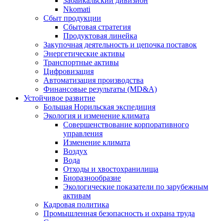
Забайкальский дивизион
Nkomati
Сбыт продукции
Сбытовая стратегия
Продуктовая линейка
Закупочная деятельность и цепочка поставок
Энергетические активы
Транспортные активы
Цифровизация
Автоматизация производства
Финансовые результаты (MD&A)
Устойчивое развитие
Большая Норильская экспедиция
Экология и изменение климата
Совершенствование корпоративного
управления
Изменение климата
Воздух
Вода
Отходы и хвостохранилища
Биоразнообразие
Экологические показатели по зарубежным
активам
Кадровая политика
Промышленная безопасность и охрана труда