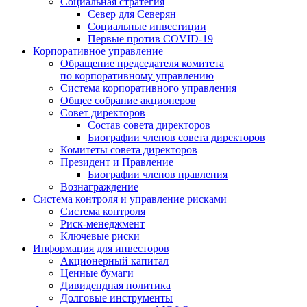
Социальная стратегия
Север для Северян
Социальные инвестиции
Первые против COVID‑19
Корпоративное управление
Обращение председателя комитета
по корпоративному управлению
Система корпоративного управления
Общее собрание акционеров
Совет директоров
Состав совета директоров
Биографии членов совета директоров
Комитеты совета директоров
Президент и Правление
Биографии членов правления
Вознаграждение
Система контроля и управление рисками
Система контроля
Риск-менеджмент
Ключевые риски
Информация для инвесторов
Акционерный капитал
Ценные бумаги
Дивидендная политика
Долговые инструменты