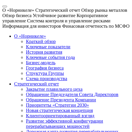
О «Норникеле»
Стратегический отчет
Обзор рынка металлов
Обзор бизнеса
Устойчивое развитие
Корпоративное
управление
Система контроля и управление рисками
Информация для инвесторов
Финасовая отчетность по МСФО
О «Норникеле»
Краткий обзор
Ключевые показатели
История развития
Ключевые события года
Бизнес-модель
География бизнеса
Структура Группы
Схема производства
Стратегический отчет
Закрытие плавильного цеха
Обращение Председателя Совета Директоров
Обращение Президента Компании
Приоритеты «Стратегии 2030»
Новая стратегическая концепция
Клиентоориентированный взгляд
Развитие эффективной конфигурации
перерабатывающих мощностей
Дорожная карта развития перерабатывающих