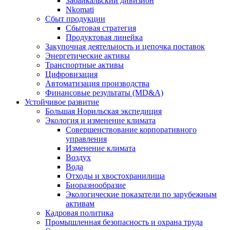
Забайкальский дивизион
Nkomati
Сбыт продукции
Сбытовая стратегия
Продуктовая линейка
Закупочная деятельность и цепочка поставок
Энергетические активы
Транспортные активы
Цифровизация
Автоматизация производства
Финансовые результаты (MD&A)
Устойчивое развитие
Большая Норильская экспедиция
Экология и изменение климата
Совершенствование корпоративного
управления
Изменение климата
Воздух
Вода
Отходы и хвостохранилища
Биоразнообразие
Экологические показатели по зарубежным
активам
Кадровая политика
Промышленная безопасность и охрана труда