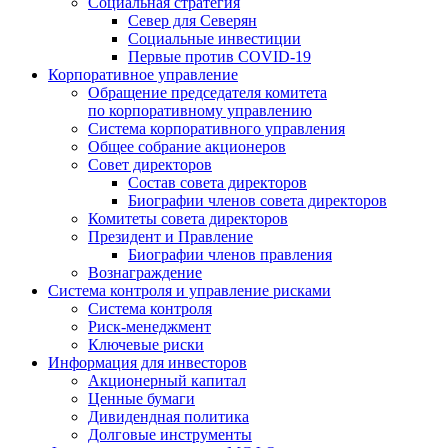
Социальная стратегия
Север для Северян
Социальные инвестиции
Первые против COVID‑19
Корпоративное управление
Обращение председателя комитета
по корпоративному управлению
Система корпоративного управления
Общее собрание акционеров
Совет директоров
Состав совета директоров
Биографии членов совета директоров
Комитеты совета директоров
Президент и Правление
Биографии членов правления
Вознаграждение
Система контроля и управление рисками
Система контроля
Риск-менеджмент
Ключевые риски
Информация для инвесторов
Акционерный капитал
Ценные бумаги
Дивидендная политика
Долговые инструменты