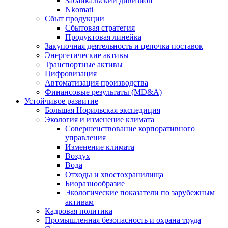
Забайкальский дивизион
Nkomati
Сбыт продукции
Сбытовая стратегия
Продуктовая линейка
Закупочная деятельность и цепочка поставок
Энергетические активы
Транспортные активы
Цифровизация
Автоматизация производства
Финансовые результаты (MD&A)
Устойчивое развитие
Большая Норильская экспедиция
Экология и изменение климата
Совершенствование корпоративного
управления
Изменение климата
Воздух
Вода
Отходы и хвостохранилища
Биоразнообразие
Экологические показатели по зарубежным
активам
Кадровая политика
Промышленная безопасность и охрана труда