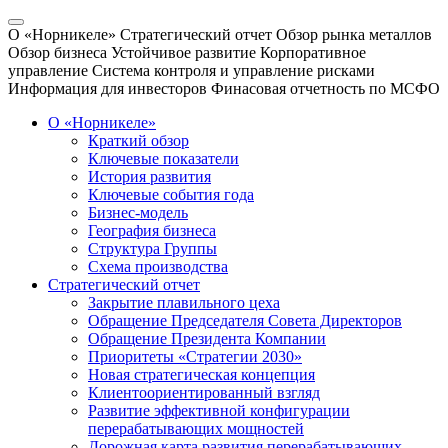
О «Норникеле»
Стратегический отчет
Обзор рынка металлов
Обзор бизнеса
Устойчивое развитие
Корпоративное
управление
Система контроля и управление рисками
Информация для инвесторов
Финасовая отчетность по МСФО
О «Норникеле»
Краткий обзор
Ключевые показатели
История развития
Ключевые события года
Бизнес-модель
География бизнеса
Структура Группы
Схема производства
Стратегический отчет
Закрытие плавильного цеха
Обращение Председателя Совета Директоров
Обращение Президента Компании
Приоритеты «Стратегии 2030»
Новая стратегическая концепция
Клиентоориентированный взгляд
Развитие эффективной конфигурации
перерабатывающих мощностей
Дорожная карта развития перерабатывающих