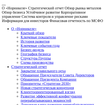
О «Норникеле»
Стратегический отчет
Обзор рынка металлов
Обзор бизнеса
Устойчивое развитие
Корпоративное
управление
Система контроля и управление рисками
Информация для инвесторов
Финасовая отчетность по МСФО
О «Норникеле»
Краткий обзор
Ключевые показатели
История развития
Ключевые события года
Бизнес-модель
География бизнеса
Структура Группы
Схема производства
Стратегический отчет
Закрытие плавильного цеха
Обращение Председателя Совета Директоров
Обращение Президента Компании
Приоритеты «Стратегии 2030»
Новая стратегическая концепция
Клиентоориентированный взгляд
Развитие эффективной конфигурации
перерабатывающих мощностей
Дорожная карта развития перерабатывающих