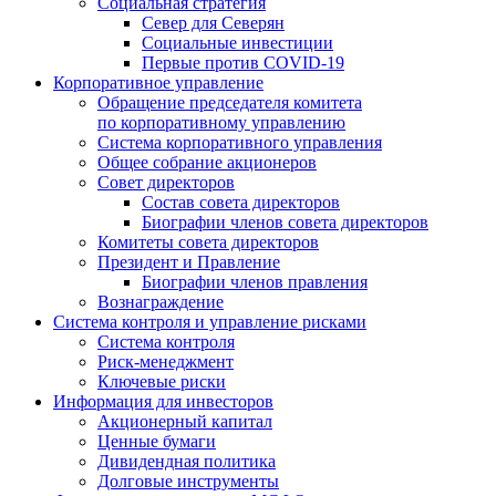
Социальная стратегия
Север для Северян
Социальные инвестиции
Первые против COVID‑19
Корпоративное управление
Обращение председателя комитета
по корпоративному управлению
Система корпоративного управления
Общее собрание акционеров
Совет директоров
Состав совета директоров
Биографии членов совета директоров
Комитеты совета директоров
Президент и Правление
Биографии членов правления
Вознаграждение
Система контроля и управление рисками
Система контроля
Риск-менеджмент
Ключевые риски
Информация для инвесторов
Акционерный капитал
Ценные бумаги
Дивидендная политика
Долговые инструменты