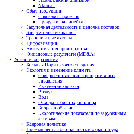
Забайкальский дивизион
Nkomati
Сбыт продукции
Сбытовая стратегия
Продуктовая линейка
Закупочная деятельность и цепочка поставок
Энергетические активы
Транспортные активы
Цифровизация
Автоматизация производства
Финансовые результаты (MD&A)
Устойчивое развитие
Большая Норильская экспедиция
Экология и изменение климата
Совершенствование корпоративного
управления
Изменение климата
Воздух
Вода
Отходы и хвостохранилища
Биоразнообразие
Экологические показатели по зарубежным
активам
Кадровая политика
Промышленная безопасность и охрана труда