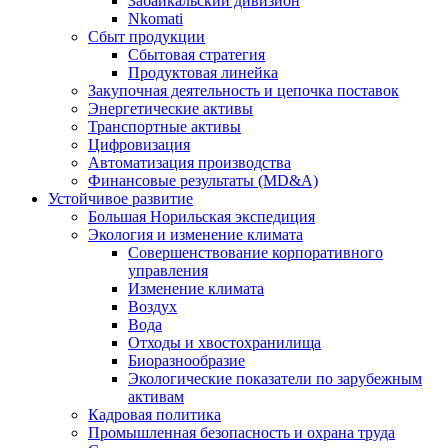
Забайкальский дивизион
Nkomati
Сбыт продукции
Сбытовая стратегия
Продуктовая линейка
Закупочная деятельность и цепочка поставок
Энергетические активы
Транспортные активы
Цифровизация
Автоматизация производства
Финансовые результаты (MD&A)
Устойчивое развитие
Большая Норильская экспедиция
Экология и изменение климата
Совершенствование корпоративного
управления
Изменение климата
Воздух
Вода
Отходы и хвостохранилища
Биоразнообразие
Экологические показатели по зарубежным
активам
Кадровая политика
Промышленная безопасность и охрана труда