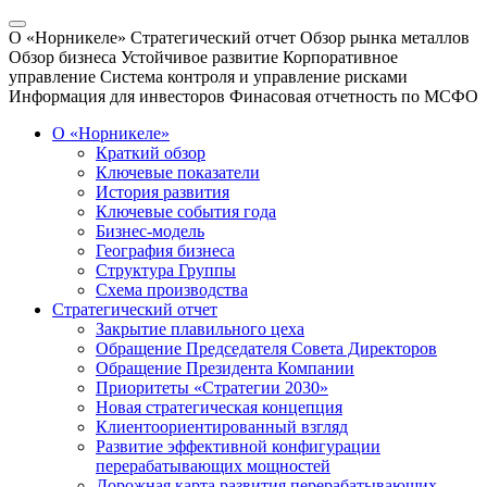
О «Норникеле»
Стратегический отчет
Обзор рынка металлов
Обзор бизнеса
Устойчивое развитие
Корпоративное
управление
Система контроля и управление рисками
Информация для инвесторов
Финасовая отчетность по МСФО
О «Норникеле»
Краткий обзор
Ключевые показатели
История развития
Ключевые события года
Бизнес-модель
География бизнеса
Структура Группы
Схема производства
Стратегический отчет
Закрытие плавильного цеха
Обращение Председателя Совета Директоров
Обращение Президента Компании
Приоритеты «Стратегии 2030»
Новая стратегическая концепция
Клиентоориентированный взгляд
Развитие эффективной конфигурации
перерабатывающих мощностей
Дорожная карта развития перерабатывающих