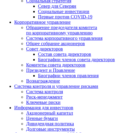
Социальная стратегия
Север для Северян
Социальные инвестиции
Первые против COVID‑19
Корпоративное управление
Обращение председателя комитета
по корпоративному управлению
Система корпоративного управления
Общее собрание акционеров
Совет директоров
Состав совета директоров
Биографии членов совета директоров
Комитеты совета директоров
Президент и Правление
Биографии членов правления
Вознаграждение
Система контроля и управление рисками
Система контроля
Риск-менеджмент
Ключевые риски
Информация для инвесторов
Акционерный капитал
Ценные бумаги
Дивидендная политика
Долговые инструменты