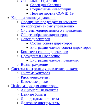
Социальная стратегия
Север для Северян
Социальные инвестиции
Первые против COVID‑19
Корпоративное управление
Обращение председателя комитета
по корпоративному управлению
Система корпоративного управления
Общее собрание акционеров
Совет директоров
Состав совета директоров
Биографии членов совета директоров
Комитеты совета директоров
Президент и Правление
Биографии членов правления
Вознаграждение
Система контроля и управление рисками
Система контроля
Риск-менеджмент
Ключевые риски
Информация для инвесторов
Акционерный капитал
Ценные бумаги
Дивидендная политика
Долговые инструменты