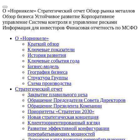
О «Норникеле»
Стратегический отчет
Обзор рынка металлов
Обзор бизнеса
Устойчивое развитие
Корпоративное
управление
Система контроля и управление рисками
Информация для инвесторов
Финасовая отчетность по МСФО
О «Норникеле»
Краткий обзор
Ключевые показатели
История развития
Ключевые события года
Бизнес-модель
География бизнеса
Структура Группы
Схема производства
Стратегический отчет
Закрытие плавильного цеха
Обращение Председателя Совета Директоров
Обращение Президента Компании
Приоритеты «Стратегии 2030»
Новая стратегическая концепция
Клиентоориентированный взгляд
Развитие эффективной конфигурации
перерабатывающих мощностей
Дорожная карта развития перерабатывающих