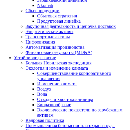
Забайкальский дивизион
Nkomati
Сбыт продукции
Сбытовая стратегия
Продуктовая линейка
Закупочная деятельность и цепочка поставок
Энергетические активы
Транспортные активы
Цифровизация
Автоматизация производства
Финансовые результаты (MD&A)
Устойчивое развитие
Большая Норильская экспедиция
Экология и изменение климата
Совершенствование корпоративного
управления
Изменение климата
Воздух
Вода
Отходы и хвостохранилища
Биоразнообразие
Экологические показатели по зарубежным
активам
Кадровая политика
Промышленная безопасность и охрана труда