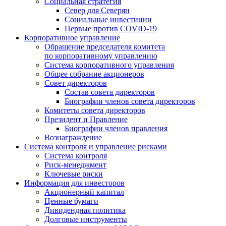
Социальная стратегия
Север для Северян
Социальные инвестиции
Первые против COVID‑19
Корпоративное управление
Обращение председателя комитета
по корпоративному управлению
Система корпоративного управления
Общее собрание акционеров
Совет директоров
Состав совета директоров
Биографии членов совета директоров
Комитеты совета директоров
Президент и Правление
Биографии членов правления
Вознаграждение
Система контроля и управление рисками
Система контроля
Риск-менеджмент
Ключевые риски
Информация для инвесторов
Акционерный капитал
Ценные бумаги
Дивидендная политика
Долговые инструменты