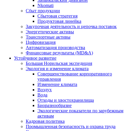
Забайкальский дивизион
Nkomati
Сбыт продукции
Сбытовая стратегия
Продуктовая линейка
Закупочная деятельность и цепочка поставок
Энергетические активы
Транспортные активы
Цифровизация
Автоматизация производства
Финансовые результаты (MD&A)
Устойчивое развитие
Большая Норильская экспедиция
Экология и изменение климата
Совершенствование корпоративного
управления
Изменение климата
Воздух
Вода
Отходы и хвостохранилища
Биоразнообразие
Экологические показатели по зарубежным
активам
Кадровая политика
Промышленная безопасность и охрана труда