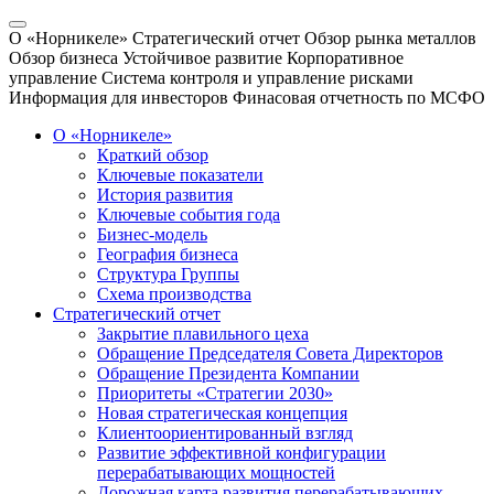
О «Норникеле»
Стратегический отчет
Обзор рынка металлов
Обзор бизнеса
Устойчивое развитие
Корпоративное
управление
Система контроля и управление рисками
Информация для инвесторов
Финасовая отчетность по МСФО
О «Норникеле»
Краткий обзор
Ключевые показатели
История развития
Ключевые события года
Бизнес-модель
География бизнеса
Структура Группы
Схема производства
Стратегический отчет
Закрытие плавильного цеха
Обращение Председателя Совета Директоров
Обращение Президента Компании
Приоритеты «Стратегии 2030»
Новая стратегическая концепция
Клиентоориентированный взгляд
Развитие эффективной конфигурации
перерабатывающих мощностей
Дорожная карта развития перерабатывающих