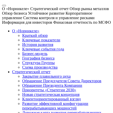
О «Норникеле»
Стратегический отчет
Обзор рынка металлов
Обзор бизнеса
Устойчивое развитие
Корпоративное
управление
Система контроля и управление рисками
Информация для инвесторов
Финасовая отчетность по МСФО
О «Норникеле»
Краткий обзор
Ключевые показатели
История развития
Ключевые события года
Бизнес-модель
География бизнеса
Структура Группы
Схема производства
Стратегический отчет
Закрытие плавильного цеха
Обращение Председателя Совета Директоров
Обращение Президента Компании
Приоритеты «Стратегии 2030»
Новая стратегическая концепция
Клиентоориентированный взгляд
Развитие эффективной конфигурации
перерабатывающих мощностей
Дорожная карта развития перерабатывающих