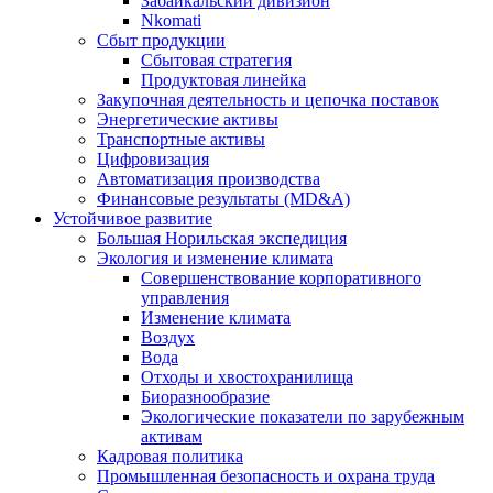
Забайкальский дивизион
Nkomati
Сбыт продукции
Сбытовая стратегия
Продуктовая линейка
Закупочная деятельность и цепочка поставок
Энергетические активы
Транспортные активы
Цифровизация
Автоматизация производства
Финансовые результаты (MD&A)
Устойчивое развитие
Большая Норильская экспедиция
Экология и изменение климата
Совершенствование корпоративного
управления
Изменение климата
Воздух
Вода
Отходы и хвостохранилища
Биоразнообразие
Экологические показатели по зарубежным
активам
Кадровая политика
Промышленная безопасность и охрана труда