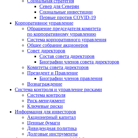
Социальная стратегия
Север для Северян
Социальные инвестиции
Первые против COVID‑19
Корпоративное управление
Обращение председателя комитета
по корпоративному управлению
Система корпоративного управления
Общее собрание акционеров
Совет директоров
Состав совета директоров
Биографии членов совета директоров
Комитеты совета директоров
Президент и Правление
Биографии членов правления
Вознаграждение
Система контроля и управление рисками
Система контроля
Риск-менеджмент
Ключевые риски
Информация для инвесторов
Акционерный капитал
Ценные бумаги
Дивидендная политика
Долговые инструменты