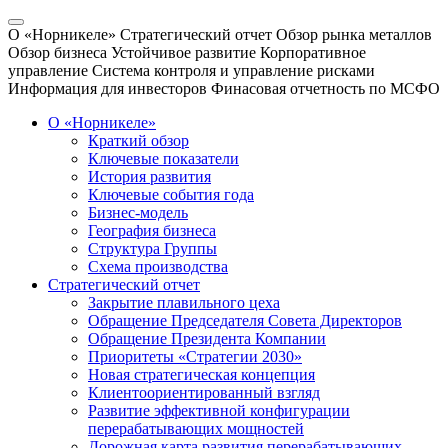
О «Норникеле»
Стратегический отчет
Обзор рынка металлов
Обзор бизнеса
Устойчивое развитие
Корпоративное
управление
Система контроля и управление рисками
Информация для инвесторов
Финасовая отчетность по МСФО
О «Норникеле»
Краткий обзор
Ключевые показатели
История развития
Ключевые события года
Бизнес-модель
География бизнеса
Структура Группы
Схема производства
Стратегический отчет
Закрытие плавильного цеха
Обращение Председателя Совета Директоров
Обращение Президента Компании
Приоритеты «Стратегии 2030»
Новая стратегическая концепция
Клиентоориентированный взгляд
Развитие эффективной конфигурации
перерабатывающих мощностей
Дорожная карта развития перерабатывающих