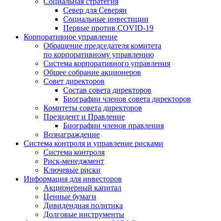
Социальная стратегия
Север для Северян
Социальные инвестиции
Первые против COVID‑19
Корпоративное управление
Обращение председателя комитета
по корпоративному управлению
Система корпоративного управления
Общее собрание акционеров
Совет директоров
Состав совета директоров
Биографии членов совета директоров
Комитеты совета директоров
Президент и Правление
Биографии членов правления
Вознаграждение
Система контроля и управление рисками
Система контроля
Риск-менеджмент
Ключевые риски
Информация для инвесторов
Акционерный капитал
Ценные бумаги
Дивидендная политика
Долговые инструменты