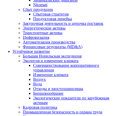
Забайкальский дивизион
Nkomati
Сбыт продукции
Сбытовая стратегия
Продуктовая линейка
Закупочная деятельность и цепочка поставок
Энергетические активы
Транспортные активы
Цифровизация
Автоматизация производства
Финансовые результаты (MD&A)
Устойчивое развитие
Большая Норильская экспедиция
Экология и изменение климата
Совершенствование корпоративного
управления
Изменение климата
Воздух
Вода
Отходы и хвостохранилища
Биоразнообразие
Экологические показатели по зарубежным
активам
Кадровая политика
Промышленная безопасность и охрана труда