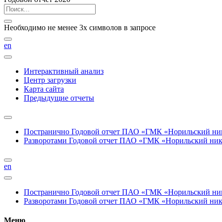
Необходимо не менее 3х символов в запросе
en
Интерактивный анализ
Центр загрузки
Карта сайта
Предыдущие отчеты
Постранично
Годовой отчет ПАО «ГМК «Норильский нике
Разворотами
Годовой отчет ПАО «ГМК «Норильский никел
en
Постранично
Годовой отчет ПАО «ГМК «Норильский нике
Разворотами
Годовой отчет ПАО «ГМК «Норильский никел
Меню