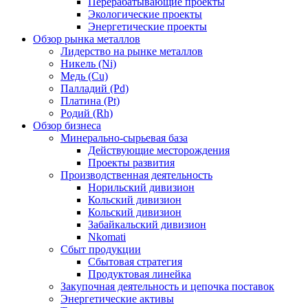
Перерабатывающие проекты
Экологические проекты
Энергетические проекты
Обзор рынка металлов
Лидерство на рынке металлов
Никель (Ni)
Медь (Cu)
Палладий (Pd)
Платина (Pt)
Родий (Rh)
Обзор бизнеса
Минерально-сырьевая база
Действующие месторождения
Проекты развития
Производственная деятельность
Норильский дивизион
Кольский дивизион
Кольский дивизион
Забайкальский дивизион
Nkomati
Сбыт продукции
Сбытовая стратегия
Продуктовая линейка
Закупочная деятельность и цепочка поставок
Энергетические активы