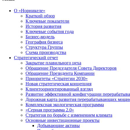
О «Норникеле»
Краткий обзор
Ключевые показатели
История развития
Ключевые события года
Бизнес-модель
География бизнеса
Структура Группы
Схема производства
Стратегический отчет
Закрытие плавильного цеха
Обращение Председателя Совета Директоров
Обращение Президента Компании
Приоритеты «Стратегии 2030»
Новая стратегическая концепция
Клиентоориентированный взгляд
Развитие эффективной конфигурации перерабаты
Дорожная карта развития перерабатывающих мощн
Комплексная экологическая программа
«Серная программа 2.0»
Стратегия по борьбе с изменением климата
Основные инвестиционные проекты
Добывающие активы