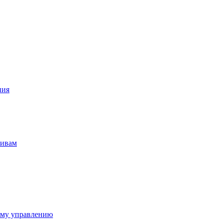
ния
тивам
ому управлению