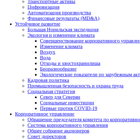
Транспортные активы
Цифровизация
Автоматизация производства
Финансовые результаты (MD&A)
Устойчивое развитие
Большая Норильская экспедиция
Экология и изменение климата
Совершенствование корпоративного управле
Изменение климата
Воздух
Вода
Отходы и хвостохранилища
Биоразнообразие
Экологические показатели по зарубежным ак
Кадровая политика
Промышленная безопасность и охрана труда
Социальная стратегия
Север для Северян
Социальные инвестиции
Первые против COVID‑19
Корпоративное управление
Обращение председателя комитета по корпоративн
Система корпоративного управления
Общее собрание акционеров
Совет директоров