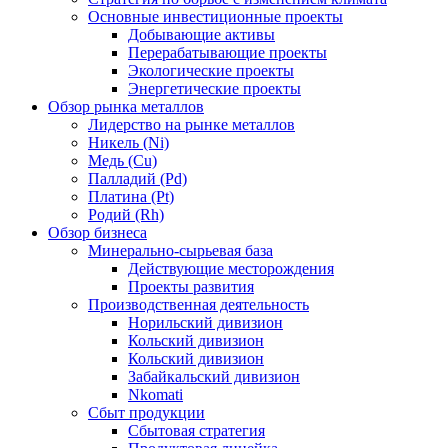
Основные инвестиционные проекты
Добывающие активы
Перерабатывающие проекты
Экологические проекты
Энергетические проекты
Обзор рынка металлов
Лидерство на рынке металлов
Никель (Ni)
Медь (Cu)
Палладий (Pd)
Платина (Pt)
Родий (Rh)
Обзор бизнеса
Минерально-сырьевая база
Действующие месторождения
Проекты развития
Производственная деятельность
Норильский дивизион
Кольский дивизион
Кольский дивизион
Забайкальский дивизион
Nkomati
Сбыт продукции
Сбытовая стратегия