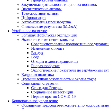
Продуктовая линейка
Закупочная деятельность и цепочка поставок
Энергетические активы
Транспортные активы
Цифровизация
Автоматизация производства
Финансовые результаты (MD&A)
Устойчивое развитие
Большая Норильская экспедиция
Экология и изменение климата
Совершенствование корпоративного управле
Изменение климата
Воздух
Вода
Отходы и хвостохранилища
Биоразнообразие
Экологические показатели по зарубежным ак
Кадровая политика
Промышленная безопасность и охрана труда
Социальная стратегия
Север для Северян
Социальные инвестиции
Первые против COVID‑19
Корпоративное управление
Обращение председателя комитета по корпоративн