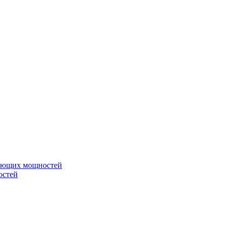
вающих мощностей
остей