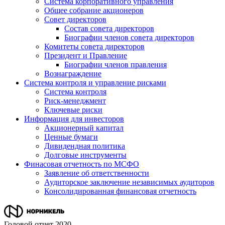
Система корпоративного управления
Общее собрание акционеров
Совет директоров
Состав совета директоров
Биографии членов совета директоров
Комитеты совета директоров
Президент и Правление
Биографии членов правления
Вознаграждение
Система контроля и управление рисками
Система контроля
Риск-менеджмент
Ключевые риски
Информация для инвесторов
Акционерный капитал
Ценные бумаги
Дивидендная политика
Долговые инструменты
Финасовая отчетность по МСФО
Заявление об ответственности
Аудиторское заключение независимых аудиторов
Консолидированная финансовая отчетность
Годовой отчет 2020