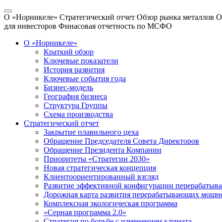
О «Норникеле»
Стратегический отчет
Обзор рынка металлов
О
для инвесторов
Финасовая отчетность по МСФО
О «Норникеле»
Краткий обзор
Ключевые показатели
История развития
Ключевые события года
Бизнес-модель
География бизнеса
Структура Группы
Схема производства
Стратегический отчет
Закрытие плавильного цеха
Обращение Председателя Совета Директоров
Обращение Президента Компании
Приоритеты «Стратегии 2030»
Новая стратегическая концепция
Клиентоориентированный взгляд
Развитие эффективной конфигурации перерабаты
Дорожная карта развития перерабатывающих мощн
Комплексная экологическая программа
«Серная программа 2.0»
Стратегия по борьбе с изменением климата