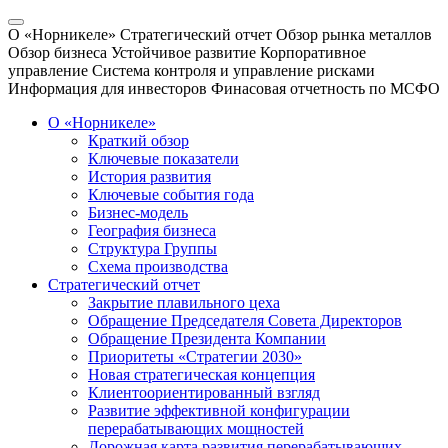
О «Норникеле»
Стратегический отчет
Обзор рынка металлов
Обзор бизнеса
Устойчивое развитие
Корпоративное
управление
Система контроля и управление рисками
Информация для инвесторов
Финасовая отчетность по МСФО
О «Норникеле»
Краткий обзор
Ключевые показатели
История развития
Ключевые события года
Бизнес-модель
География бизнеса
Структура Группы
Схема производства
Стратегический отчет
Закрытие плавильного цеха
Обращение Председателя Совета Директоров
Обращение Президента Компании
Приоритеты «Стратегии 2030»
Новая стратегическая концепция
Клиентоориентированный взгляд
Развитие эффективной конфигурации
перерабатывающих мощностей
Дорожная карта развития перерабатывающих