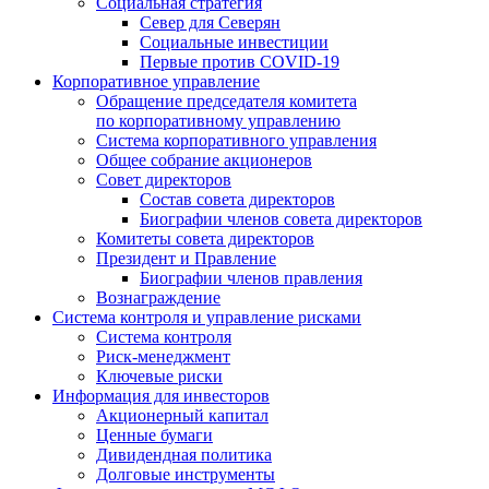
Социальная стратегия
Север для Северян
Социальные инвестиции
Первые против COVID‑19
Корпоративное управление
Обращение председателя комитета
по корпоративному управлению
Система корпоративного управления
Общее собрание акционеров
Совет директоров
Состав совета директоров
Биографии членов совета директоров
Комитеты совета директоров
Президент и Правление
Биографии членов правления
Вознаграждение
Система контроля и управление рисками
Система контроля
Риск-менеджмент
Ключевые риски
Информация для инвесторов
Акционерный капитал
Ценные бумаги
Дивидендная политика
Долговые инструменты