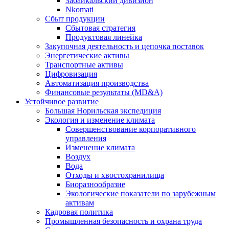
Забайкальский дивизион
Nkomati
Сбыт продукции
Сбытовая стратегия
Продуктовая линейка
Закупочная деятельность и цепочка поставок
Энергетические активы
Транспортные активы
Цифровизация
Автоматизация производства
Финансовые результаты (MD&A)
Устойчивое развитие
Большая Норильская экспедиция
Экология и изменение климата
Совершенствование корпоративного
управления
Изменение климата
Воздух
Вода
Отходы и хвостохранилища
Биоразнообразие
Экологические показатели по зарубежным
активам
Кадровая политика
Промышленная безопасность и охрана труда