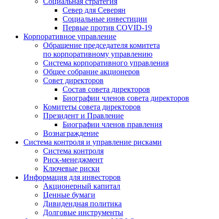
Социальная стратегия
Север для Северян
Социальные инвестиции
Первые против COVID‑19
Корпоративное управление
Обращение председателя комитета
по корпоративному управлению
Система корпоративного управления
Общее собрание акционеров
Совет директоров
Состав совета директоров
Биографии членов совета директоров
Комитеты совета директоров
Президент и Правление
Биографии членов правления
Вознаграждение
Система контроля и управление рисками
Система контроля
Риск-менеджмент
Ключевые риски
Информация для инвесторов
Акционерный капитал
Ценные бумаги
Дивидендная политика
Долговые инструменты