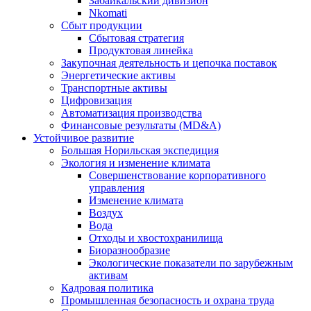
Забайкальский дивизион
Nkomati
Сбыт продукции
Сбытовая стратегия
Продуктовая линейка
Закупочная деятельность и цепочка поставок
Энергетические активы
Транспортные активы
Цифровизация
Автоматизация производства
Финансовые результаты (MD&A)
Устойчивое развитие
Большая Норильская экспедиция
Экология и изменение климата
Совершенствование корпоративного
управления
Изменение климата
Воздух
Вода
Отходы и хвостохранилища
Биоразнообразие
Экологические показатели по зарубежным
активам
Кадровая политика
Промышленная безопасность и охрана труда