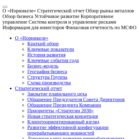
О «Норникеле»
Стратегический отчет
Обзор рынка металлов
Обзор бизнеса
Устойчивое развитие
Корпоративное
управление
Система контроля и управление рисками
Информация для инвесторов
Финасовая отчетность по МСФО
О «Норникеле»
Краткий обзор
Ключевые показатели
История развития
Ключевые события года
Бизнес-модель
География бизнеса
Структура Группы
Схема производства
Стратегический отчет
Закрытие плавильного цеха
Обращение Председателя Совета Директоров
Обращение Президента Компании
Приоритеты «Стратегии 2030»
Новая стратегическая концепция
Клиентоориентированный взгляд
Развитие эффективной конфигурации
перерабатывающих мощностей
Дорожная карта развития перерабатывающих