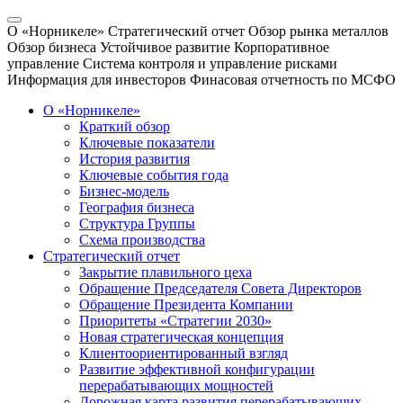
О «Норникеле»
Стратегический отчет
Обзор рынка металлов
Обзор бизнеса
Устойчивое развитие
Корпоративное
управление
Система контроля и управление рисками
Информация для инвесторов
Финасовая отчетность по МСФО
О «Норникеле»
Краткий обзор
Ключевые показатели
История развития
Ключевые события года
Бизнес-модель
География бизнеса
Структура Группы
Схема производства
Стратегический отчет
Закрытие плавильного цеха
Обращение Председателя Совета Директоров
Обращение Президента Компании
Приоритеты «Стратегии 2030»
Новая стратегическая концепция
Клиентоориентированный взгляд
Развитие эффективной конфигурации
перерабатывающих мощностей
Дорожная карта развития перерабатывающих