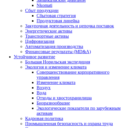
Забайкальский дивизион
Nkomati
Сбыт продукции
Сбытовая стратегия
Продуктовая линейка
Закупочная деятельность и цепочка поставок
Энергетические активы
Транспортные активы
Цифровизация
Автоматизация производства
Финансовые результаты (MD&A)
Устойчивое развитие
Большая Норильская экспедиция
Экология и изменение климата
Совершенствование корпоративного
управления
Изменение климата
Воздух
Вода
Отходы и хвостохранилища
Биоразнообразие
Экологические показатели по зарубежным
активам
Кадровая политика
Промышленная безопасность и охрана труда