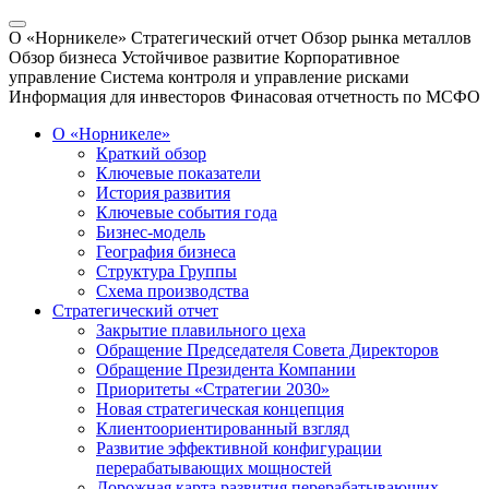
О «Норникеле»
Стратегический отчет
Обзор рынка металлов
Обзор бизнеса
Устойчивое развитие
Корпоративное
управление
Система контроля и управление рисками
Информация для инвесторов
Финасовая отчетность по МСФО
О «Норникеле»
Краткий обзор
Ключевые показатели
История развития
Ключевые события года
Бизнес-модель
География бизнеса
Структура Группы
Схема производства
Стратегический отчет
Закрытие плавильного цеха
Обращение Председателя Совета Директоров
Обращение Президента Компании
Приоритеты «Стратегии 2030»
Новая стратегическая концепция
Клиентоориентированный взгляд
Развитие эффективной конфигурации
перерабатывающих мощностей
Дорожная карта развития перерабатывающих