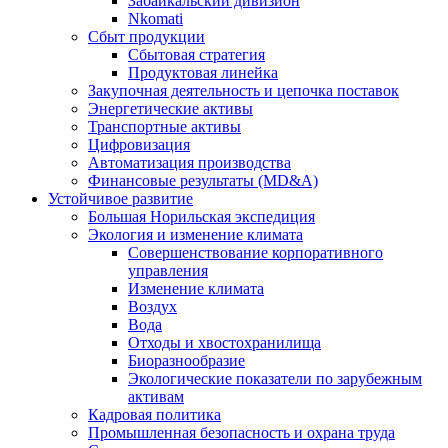
Забайкальский дивизион
Nkomati
Сбыт продукции
Сбытовая стратегия
Продуктовая линейка
Закупочная деятельность и цепочка поставок
Энергетические активы
Транспортные активы
Цифровизация
Автоматизация производства
Финансовые результаты (MD&A)
Устойчивое развитие
Большая Норильская экспедиция
Экология и изменение климата
Совершенствование корпоративного
управления
Изменение климата
Воздух
Вода
Отходы и хвостохранилища
Биоразнообразие
Экологические показатели по зарубежным
активам
Кадровая политика
Промышленная безопасность и охрана труда