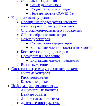
Социальная стратегия
Север для Северян
Социальные инвестиции
Первые против COVID‑19
Корпоративное управление
Обращение председателя комитета
по корпоративному управлению
Система корпоративного управления
Общее собрание акционеров
Совет директоров
Состав совета директоров
Биографии членов совета директоров
Комитеты совета директоров
Президент и Правление
Биографии членов правления
Вознаграждение
Система контроля и управление рисками
Система контроля
Риск-менеджмент
Ключевые риски
Информация для инвесторов
Акционерный капитал
Ценные бумаги
Дивидендная политика
Долговые инструменты