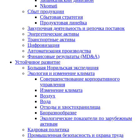
Забайкальский дивизион
Nkomati
Сбыт продукции
Сбытовая стратегия
Продуктовая линейка
Закупочная деятельность и цепочка поставок
Энергетические активы
Транспортные активы
Цифровизация
Автоматизация производства
Финансовые результаты (MD&A)
Устойчивое развитие
Большая Норильская экспедиция
Экология и изменение климата
Совершенствование корпоративного
управления
Изменение климата
Воздух
Вода
Отходы и хвостохранилища
Биоразнообразие
Экологические показатели по зарубежным
активам
Кадровая политика
Промышленная безопасность и охрана труда