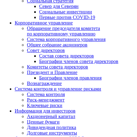
Социальная стратегия
Север для Северян
Социальные инвестиции
Первые против COVID‑19
Корпоративное управление
Обращение председателя комитета
по корпоративному управлению
Система корпоративного управления
Общее собрание акционеров
Совет директоров
Состав совета директоров
Биографии членов совета директоров
Комитеты совета директоров
Президент и Правление
Биографии членов правления
Вознаграждение
Система контроля и управление рисками
Система контроля
Риск-менеджмент
Ключевые риски
Информация для инвесторов
Акционерный капитал
Ценные бумаги
Дивидендная политика
Долговые инструменты