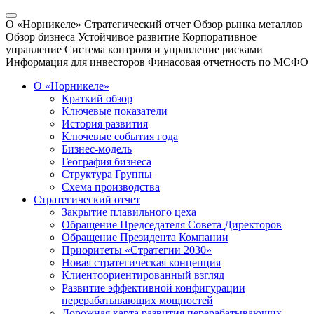
О «Норникеле»
Стратегический отчет
Обзор рынка металлов
Обзор бизнеса
Устойчивое развитие
Корпоративное
управление
Система контроля и управление рисками
Информация для инвесторов
Финасовая отчетность по МСФО
О «Норникеле»
Краткий обзор
Ключевые показатели
История развития
Ключевые события года
Бизнес-модель
География бизнеса
Структура Группы
Схема производства
Стратегический отчет
Закрытие плавильного цеха
Обращение Председателя Совета Директоров
Обращение Президента Компании
Приоритеты «Стратегии 2030»
Новая стратегическая концепция
Клиентоориентированный взгляд
Развитие эффективной конфигурации
перерабатывающих мощностей
Дорожная карта развития перерабатывающих