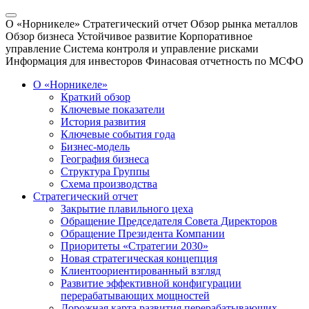
О «Норникеле»
Стратегический отчет
Обзор рынка металлов
Обзор бизнеса
Устойчивое развитие
Корпоративное
управление
Система контроля и управление рисками
Информация для инвесторов
Финасовая отчетность по МСФО
О «Норникеле»
Краткий обзор
Ключевые показатели
История развития
Ключевые события года
Бизнес-модель
География бизнеса
Структура Группы
Схема производства
Стратегический отчет
Закрытие плавильного цеха
Обращение Председателя Совета Директоров
Обращение Президента Компании
Приоритеты «Стратегии 2030»
Новая стратегическая концепция
Клиентоориентированный взгляд
Развитие эффективной конфигурации
перерабатывающих мощностей
Дорожная карта развития перерабатывающих