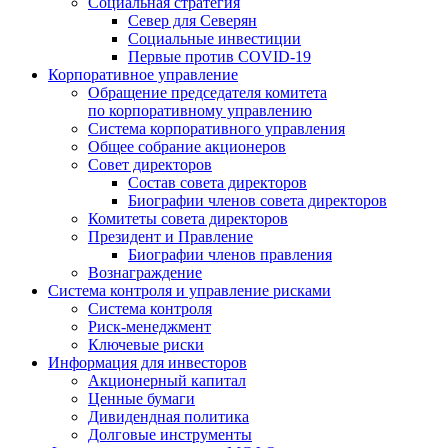
Социальная стратегия
Север для Северян
Социальные инвестиции
Первые против COVID‑19
Корпоративное управление
Обращение председателя комитета
по корпоративному управлению
Система корпоративного управления
Общее собрание акционеров
Совет директоров
Состав совета директоров
Биографии членов совета директоров
Комитеты совета директоров
Президент и Правление
Биографии членов правления
Вознаграждение
Система контроля и управление рисками
Система контроля
Риск-менеджмент
Ключевые риски
Информация для инвесторов
Акционерный капитал
Ценные бумаги
Дивидендная политика
Долговые инструменты