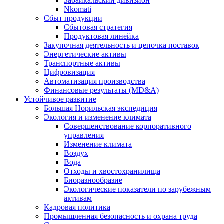
Забайкальский дивизион
Nkomati
Сбыт продукции
Сбытовая стратегия
Продуктовая линейка
Закупочная деятельность и цепочка поставок
Энергетические активы
Транспортные активы
Цифровизация
Автоматизация производства
Финансовые результаты (MD&A)
Устойчивое развитие
Большая Норильская экспедиция
Экология и изменение климата
Совершенствование корпоративного
управления
Изменение климата
Воздух
Вода
Отходы и хвостохранилища
Биоразнообразие
Экологические показатели по зарубежным
активам
Кадровая политика
Промышленная безопасность и охрана труда