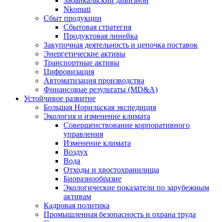
Забайкальский дивизион
Nkomati
Сбыт продукции
Сбытовая стратегия
Продуктовая линейка
Закупочная деятельность и цепочка поставок
Энергетические активы
Транспортные активы
Цифровизация
Автоматизация производства
Финансовые результаты (MD&A)
Устойчивое развитие
Большая Норильская экспедиция
Экология и изменение климата
Совершенствование корпоративного
управления
Изменение климата
Воздух
Вода
Отходы и хвостохранилища
Биоразнообразие
Экологические показатели по зарубежным
активам
Кадровая политика
Промышленная безопасность и охрана труда