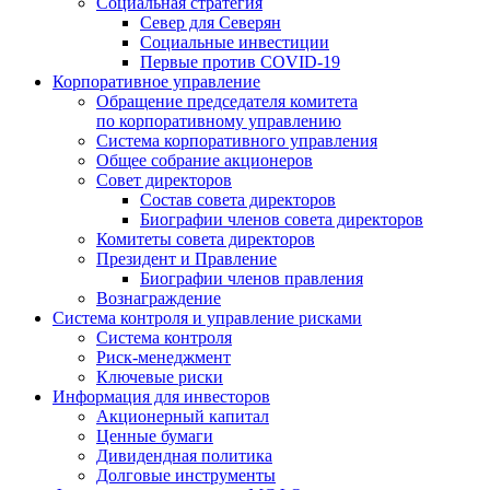
Социальная стратегия
Север для Северян
Социальные инвестиции
Первые против COVID‑19
Корпоративное управление
Обращение председателя комитета
по корпоративному управлению
Система корпоративного управления
Общее собрание акционеров
Совет директоров
Состав совета директоров
Биографии членов совета директоров
Комитеты совета директоров
Президент и Правление
Биографии членов правления
Вознаграждение
Система контроля и управление рисками
Система контроля
Риск-менеджмент
Ключевые риски
Информация для инвесторов
Акционерный капитал
Ценные бумаги
Дивидендная политика
Долговые инструменты