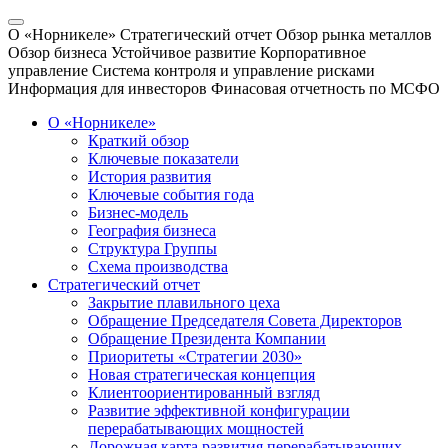
О «Норникеле»
Стратегический отчет
Обзор рынка металлов
Обзор бизнеса
Устойчивое развитие
Корпоративное
управление
Система контроля и управление рисками
Информация для инвесторов
Финасовая отчетность по МСФО
О «Норникеле»
Краткий обзор
Ключевые показатели
История развития
Ключевые события года
Бизнес-модель
География бизнеса
Структура Группы
Схема производства
Стратегический отчет
Закрытие плавильного цеха
Обращение Председателя Совета Директоров
Обращение Президента Компании
Приоритеты «Стратегии 2030»
Новая стратегическая концепция
Клиентоориентированный взгляд
Развитие эффективной конфигурации
перерабатывающих мощностей
Дорожная карта развития перерабатывающих