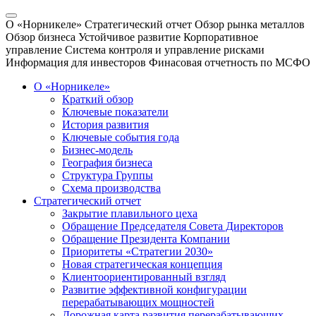
О «Норникеле»
Стратегический отчет
Обзор рынка металлов
Обзор бизнеса
Устойчивое развитие
Корпоративное
управление
Система контроля и управление рисками
Информация для инвесторов
Финасовая отчетность по МСФО
О «Норникеле»
Краткий обзор
Ключевые показатели
История развития
Ключевые события года
Бизнес-модель
География бизнеса
Структура Группы
Схема производства
Стратегический отчет
Закрытие плавильного цеха
Обращение Председателя Совета Директоров
Обращение Президента Компании
Приоритеты «Стратегии 2030»
Новая стратегическая концепция
Клиентоориентированный взгляд
Развитие эффективной конфигурации
перерабатывающих мощностей
Дорожная карта развития перерабатывающих