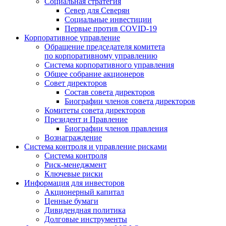
Социальная стратегия
Север для Северян
Социальные инвестиции
Первые против COVID‑19
Корпоративное управление
Обращение председателя комитета
по корпоративному управлению
Система корпоративного управления
Общее собрание акционеров
Совет директоров
Состав совета директоров
Биографии членов совета директоров
Комитеты совета директоров
Президент и Правление
Биографии членов правления
Вознаграждение
Система контроля и управление рисками
Система контроля
Риск-менеджмент
Ключевые риски
Информация для инвесторов
Акционерный капитал
Ценные бумаги
Дивидендная политика
Долговые инструменты