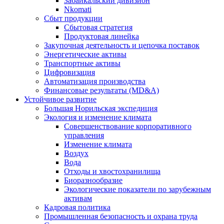
Забайкальский дивизион
Nkomati
Сбыт продукции
Сбытовая стратегия
Продуктовая линейка
Закупочная деятельность и цепочка поставок
Энергетические активы
Транспортные активы
Цифровизация
Автоматизация производства
Финансовые результаты (MD&A)
Устойчивое развитие
Большая Норильская экспедиция
Экология и изменение климата
Совершенствование корпоративного
управления
Изменение климата
Воздух
Вода
Отходы и хвостохранилища
Биоразнообразие
Экологические показатели по зарубежным
активам
Кадровая политика
Промышленная безопасность и охрана труда