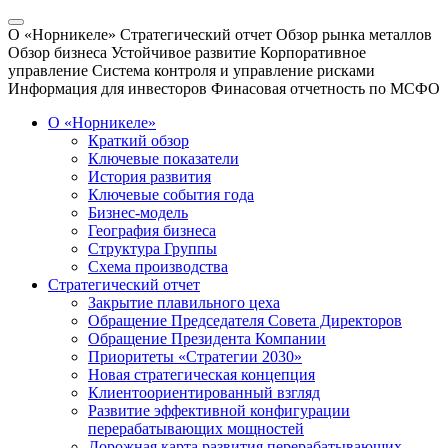
О «Норникеле»
Стратегический отчет
Обзор рынка металлов
Обзор бизнеса
Устойчивое развитие
Корпоративное
управление
Система контроля и управление рисками
Информация для инвесторов
Финасовая отчетность по МСФО
О «Норникеле»
Краткий обзор
Ключевые показатели
История развития
Ключевые события года
Бизнес-модель
География бизнеса
Структура Группы
Схема производства
Стратегический отчет
Закрытие плавильного цеха
Обращение Председателя Совета Директоров
Обращение Президента Компании
Приоритеты «Стратегии 2030»
Новая стратегическая концепция
Клиентоориентированный взгляд
Развитие эффективной конфигурации
перерабатывающих мощностей
Дорожная карта развития перерабатывающих