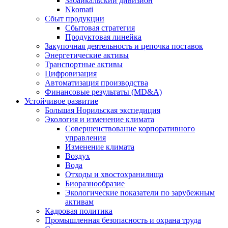
Забайкальский дивизион
Nkomati
Сбыт продукции
Сбытовая стратегия
Продуктовая линейка
Закупочная деятельность и цепочка поставок
Энергетические активы
Транспортные активы
Цифровизация
Автоматизация производства
Финансовые результаты (MD&A)
Устойчивое развитие
Большая Норильская экспедиция
Экология и изменение климата
Совершенствование корпоративного
управления
Изменение климата
Воздух
Вода
Отходы и хвостохранилища
Биоразнообразие
Экологические показатели по зарубежным
активам
Кадровая политика
Промышленная безопасность и охрана труда