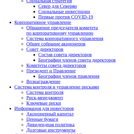
Социальная стратегия
Север для Северян
Социальные инвестиции
Первые против COVID‑19
Корпоративное управление
Обращение председателя комитета
по корпоративному управлению
Система корпоративного управления
Общее собрание акционеров
Совет директоров
Состав совета директоров
Биографии членов совета директоров
Комитеты совета директоров
Президент и Правление
Биографии членов правления
Вознаграждение
Система контроля и управление рисками
Система контроля
Риск-менеджмент
Ключевые риски
Информация для инвесторов
Акционерный капитал
Ценные бумаги
Дивидендная политика
Долговые инструменты