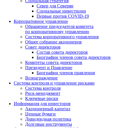
Социальная стратегия
Север для Северян
Социальные инвестиции
Первые против COVID‑19
Корпоративное управление
Обращение председателя комитета
по корпоративному управлению
Система корпоративного управления
Общее собрание акционеров
Совет директоров
Состав совета директоров
Биографии членов совета директоров
Комитеты совета директоров
Президент и Правление
Биографии членов правления
Вознаграждение
Система контроля и управление рисками
Система контроля
Риск-менеджмент
Ключевые риски
Информация для инвесторов
Акционерный капитал
Ценные бумаги
Дивидендная политика
Долговые инструменты