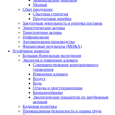
Забайкальский дивизион
Nkomati
Сбыт продукции
Сбытовая стратегия
Продуктовая линейка
Закупочная деятельность и цепочка поставок
Энергетические активы
Транспортные активы
Цифровизация
Автоматизация производства
Финансовые результаты (MD&A)
Устойчивое развитие
Большая Норильская экспедиция
Экология и изменение климата
Совершенствование корпоративного
управления
Изменение климата
Воздух
Вода
Отходы и хвостохранилища
Биоразнообразие
Экологические показатели по зарубежным
активам
Кадровая политика
Промышленная безопасность и охрана труда