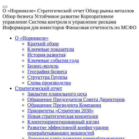
О «Норникеле»
Стратегический отчет
Обзор рынка металлов
Обзор бизнеса
Устойчивое развитие
Корпоративное
управление
Система контроля и управление рисками
Информация для инвесторов
Финасовая отчетность по МСФО
О «Норникеле»
Краткий обзор
Ключевые показатели
История развития
Ключевые события года
Бизнес-модель
География бизнеса
Структура Группы
Схема производства
Стратегический отчет
Закрытие плавильного цеха
Обращение Председателя Совета Директоров
Обращение Президента Компании
Приоритеты «Стратегии 2030»
Новая стратегическая концепция
Клиентоориентированный взгляд
Развитие эффективной конфигурации
перерабатывающих мощностей
Дорожная карта развития перерабатывающих