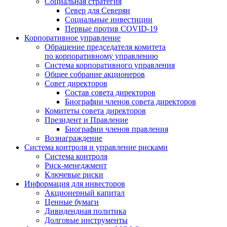
Социальная стратегия
Север для Северян
Социальные инвестиции
Первые против COVID‑19
Корпоративное управление
Обращение председателя комитета
по корпоративному управлению
Система корпоративного управления
Общее собрание акционеров
Совет директоров
Состав совета директоров
Биографии членов совета директоров
Комитеты совета директоров
Президент и Правление
Биографии членов правления
Вознаграждение
Система контроля и управление рисками
Система контроля
Риск-менеджмент
Ключевые риски
Информация для инвесторов
Акционерный капитал
Ценные бумаги
Дивидендная политика
Долговые инструменты