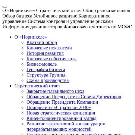
О «Норникеле»
Стратегический отчет
Обзор рынка металлов
Обзор бизнеса
Устойчивое развитие
Корпоративное
управление
Система контроля и управление рисками
Информация для инвесторов
Финасовая отчетность по МСФО
О «Норникеле»
Краткий обзор
Ключевые показатели
История развития
Ключевые события года
Бизнес-модель
География бизнеса
Структура Группы
Схема производства
Стратегический отчет
Закрытие плавильного цеха
Обращение Председателя Совета Директоров
Обращение Президента Компании
Приоритеты «Стратегии 2030»
Новая стратегическая концепция
Клиентоориентированный взгляд
Развитие эффективной конфигурации
перерабатывающих мощностей
Дорожная карта развития перерабатывающих