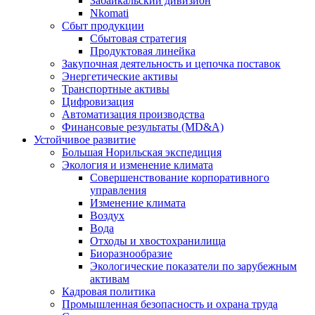
Забайкальский дивизион
Nkomati
Сбыт продукции
Сбытовая стратегия
Продуктовая линейка
Закупочная деятельность и цепочка поставок
Энергетические активы
Транспортные активы
Цифровизация
Автоматизация производства
Финансовые результаты (MD&A)
Устойчивое развитие
Большая Норильская экспедиция
Экология и изменение климата
Совершенствование корпоративного
управления
Изменение климата
Воздух
Вода
Отходы и хвостохранилища
Биоразнообразие
Экологические показатели по зарубежным
активам
Кадровая политика
Промышленная безопасность и охрана труда