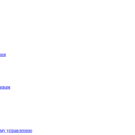
ния
тивам
ому управлению