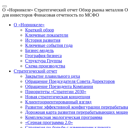
О «Норникеле»
Стратегический отчет
Обзор рынка металлов
О
для инвесторов
Финасовая отчетность по МСФО
О «Норникеле»
Краткий обзор
Ключевые показатели
История развития
Ключевые события года
Бизнес-модель
География бизнеса
Структура Группы
Схема производства
Стратегический отчет
Закрытие плавильного цеха
Обращение Председателя Совета Директоров
Обращение Президента Компании
Приоритеты «Стратегии 2030»
Новая стратегическая концепция
Клиентоориентированный взгляд
Развитие эффективной конфигурации перерабаты
Дорожная карта развития перерабатывающих мощн
Комплексная экологическая программа
«Серная программа 2.0»
Стратегия по борьбе с изменением климата