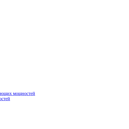
вающих мощностей
остей