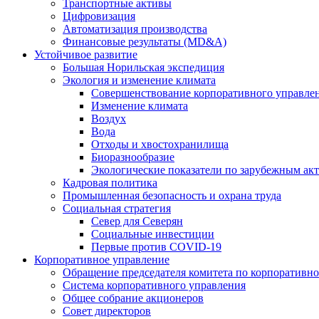
Транспортные активы
Цифровизация
Автоматизация производства
Финансовые результаты (MD&A)
Устойчивое развитие
Большая Норильская экспедиция
Экология и изменение климата
Совершенствование корпоративного управле
Изменение климата
Воздух
Вода
Отходы и хвостохранилища
Биоразнообразие
Экологические показатели по зарубежным ак
Кадровая политика
Промышленная безопасность и охрана труда
Социальная стратегия
Север для Северян
Социальные инвестиции
Первые против COVID‑19
Корпоративное управление
Обращение председателя комитета по корпоративн
Система корпоративного управления
Общее собрание акционеров
Совет директоров