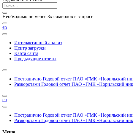
Необходимо не менее 3х символов в запросе
en
Интерактивный анализ
Центр загрузки
Карта сайта
Предыдущие отчеты
Постранично
Годовой отчет ПАО «ГМК «Норильский нике
Разворотами
Годовой отчет ПАО «ГМК «Норильский никел
en
Постранично
Годовой отчет ПАО «ГМК «Норильский нике
Разворотами
Годовой отчет ПАО «ГМК «Норильский никел
Меню