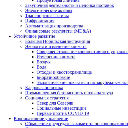
Продуктовая линейка
Закупочная деятельность и цепочка поставок
Энергетические активы
Транспортные активы
Цифровизация
Автоматизация производства
Финансовые результаты (MD&A)
Устойчивое развитие
Большая Норильская экспедиция
Экология и изменение климата
Совершенствование корпоративного управле
Изменение климата
Воздух
Вода
Отходы и хвостохранилища
Биоразнообразие
Экологические показатели по зарубежным ак
Кадровая политика
Промышленная безопасность и охрана труда
Социальная стратегия
Север для Северян
Социальные инвестиции
Первые против COVID‑19
Корпоративное управление
Обращение председателя комитета по корпоративн