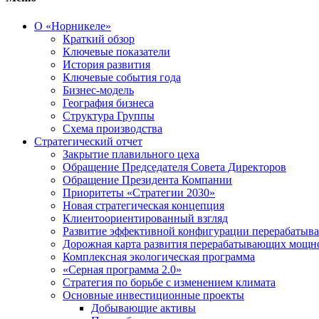
О «Норникеле»
Краткий обзор
Ключевые показатели
История развития
Ключевые события года
Бизнес-модель
География бизнеса
Структура Группы
Схема производства
Стратегический отчет
Закрытие плавильного цеха
Обращение Председателя Совета Директоров
Обращение Президента Компании
Приоритеты «Стратегии 2030»
Новая стратегическая концепция
Клиентоориентированный взгляд
Развитие эффективной конфигурации перерабаты
Дорожная карта развития перерабатывающих мощн
Комплексная экологическая программа
«Серная программа 2.0»
Стратегия по борьбе с изменением климата
Основные инвестиционные проекты
Добывающие активы