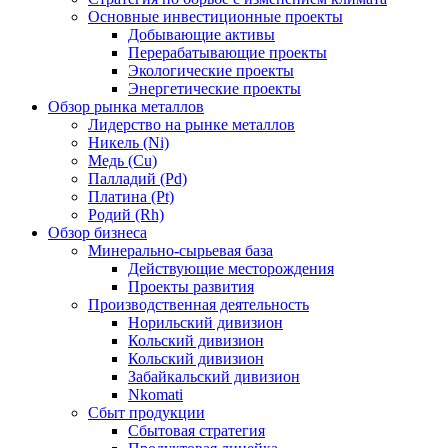
Основные инвестиционные проекты
Добывающие активы
Перерабатывающие проекты
Экологические проекты
Энергетические проекты
Обзор рынка металлов
Лидерство на рынке металлов
Никель (Ni)
Медь (Cu)
Палладий (Pd)
Платина (Pt)
Родий (Rh)
Обзор бизнеса
Минерально-сырьевая база
Действующие месторождения
Проекты развития
Производственная деятельность
Норильский дивизион
Кольский дивизион
Кольский дивизион
Забайкальский дивизион
Nkomati
Сбыт продукции
Сбытовая стратегия