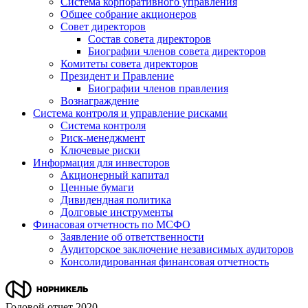
Система корпоративного управления
Общее собрание акционеров
Совет директоров
Состав совета директоров
Биографии членов совета директоров
Комитеты совета директоров
Президент и Правление
Биографии членов правления
Вознаграждение
Система контроля и управление рисками
Система контроля
Риск-менеджмент
Ключевые риски
Информация для инвесторов
Акционерный капитал
Ценные бумаги
Дивидендная политика
Долговые инструменты
Финасовая отчетность по МСФО
Заявление об ответственности
Аудиторское заключение независимых аудиторов
Консолидированная финансовая отчетность
Годовой отчет 2020