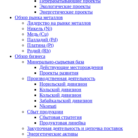
Перерабатывающие проекты
Экологические проекты
Энергетические проекты
Обзор рынка металлов
Лидерство на рынке металлов
Никель (Ni)
Медь (Cu)
Палладий (Pd)
Платина (Pt)
Родий (Rh)
Обзор бизнеса
Минерально-сырьевая база
Действующие месторождения
Проекты развития
Производственная деятельность
Норильский дивизион
Кольский дивизион
Кольский дивизион
Забайкальский дивизион
Nkomati
Сбыт продукции
Сбытовая стратегия
Продуктовая линейка
Закупочная деятельность и цепочка поставок
Энергетические активы