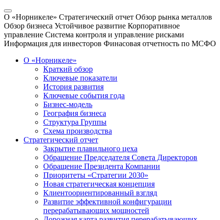
О «Норникеле»
Стратегический отчет
Обзор рынка металлов
Обзор бизнеса
Устойчивое развитие
Корпоративное
управление
Система контроля и управление рисками
Информация для инвесторов
Финасовая отчетность по МСФО
О «Норникеле»
Краткий обзор
Ключевые показатели
История развития
Ключевые события года
Бизнес-модель
География бизнеса
Структура Группы
Схема производства
Стратегический отчет
Закрытие плавильного цеха
Обращение Председателя Совета Директоров
Обращение Президента Компании
Приоритеты «Стратегии 2030»
Новая стратегическая концепция
Клиентоориентированный взгляд
Развитие эффективной конфигурации
перерабатывающих мощностей
Дорожная карта развития перерабатывающих