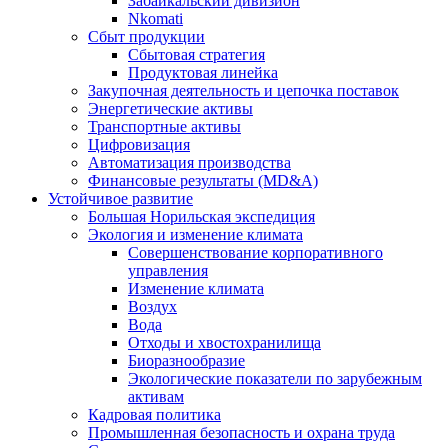
Забайкальский дивизион
Nkomati
Сбыт продукции
Сбытовая стратегия
Продуктовая линейка
Закупочная деятельность и цепочка поставок
Энергетические активы
Транспортные активы
Цифровизация
Автоматизация производства
Финансовые результаты (MD&A)
Устойчивое развитие
Большая Норильская экспедиция
Экология и изменение климата
Совершенствование корпоративного
управления
Изменение климата
Воздух
Вода
Отходы и хвостохранилища
Биоразнообразие
Экологические показатели по зарубежным
активам
Кадровая политика
Промышленная безопасность и охрана труда