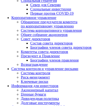
Социальная стратегия
Север для Северян
Социальные инвестиции
Первые против COVID‑19
Корпоративное управление
Обращение председателя комитета
по корпоративному управлению
Система корпоративного управления
Общее собрание акционеров
Совет директоров
Состав совета директоров
Биографии членов совета директоров
Комитеты совета директоров
Президент и Правление
Биографии членов правления
Вознаграждение
Система контроля и управление рисками
Система контроля
Риск-менеджмент
Ключевые риски
Информация для инвесторов
Акционерный капитал
Ценные бумаги
Дивидендная политика
Долговые инструменты