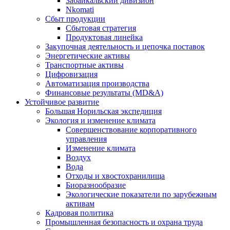
Забайкальский дивизион
Nkomati
Сбыт продукции
Сбытовая стратегия
Продуктовая линейка
Закупочная деятельность и цепочка поставок
Энергетические активы
Транспортные активы
Цифровизация
Автоматизация производства
Финансовые результаты (MD&A)
Устойчивое развитие
Большая Норильская экспедиция
Экология и изменение климата
Совершенствование корпоративного
управления
Изменение климата
Воздух
Вода
Отходы и хвостохранилища
Биоразнообразие
Экологические показатели по зарубежным
активам
Кадровая политика
Промышленная безопасность и охрана труда