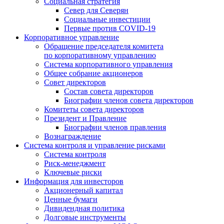
Социальная стратегия
Север для Северян
Социальные инвестиции
Первые против COVID‑19
Корпоративное управление
Обращение председателя комитета
по корпоративному управлению
Система корпоративного управления
Общее собрание акционеров
Совет директоров
Состав совета директоров
Биографии членов совета директоров
Комитеты совета директоров
Президент и Правление
Биографии членов правления
Вознаграждение
Система контроля и управление рисками
Система контроля
Риск-менеджмент
Ключевые риски
Информация для инвесторов
Акционерный капитал
Ценные бумаги
Дивидендная политика
Долговые инструменты