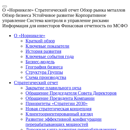
О «Норникеле»
Стратегический отчет
Обзор рынка металлов
Обзор бизнеса
Устойчивое развитие
Корпоративное
управление
Система контроля и управление рисками
Информация для инвесторов
Финасовая отчетность по МСФО
О «Норникеле»
Краткий обзор
Ключевые показатели
История развития
Ключевые события года
Бизнес-модель
География бизнеса
Структура Группы
Схема производства
Стратегический отчет
Закрытие плавильного цеха
Обращение Председателя Совета Директоров
Обращение Президента Компании
Приоритеты «Стратегии 2030»
Новая стратегическая концепция
Клиентоориентированный взгляд
Развитие эффективной конфигурации
перерабатывающих мощностей
Дорожная карта развития перерабатывающих