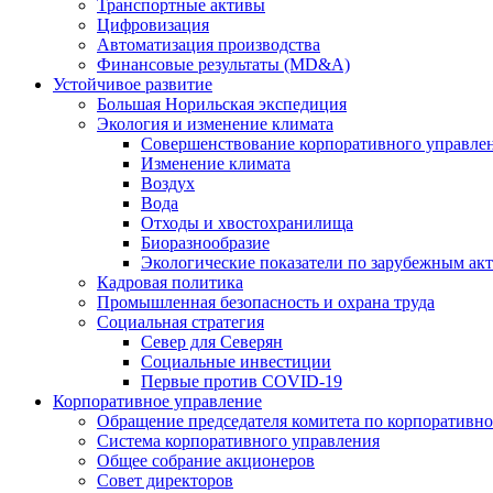
Транспортные активы
Цифровизация
Автоматизация производства
Финансовые результаты (MD&A)
Устойчивое развитие
Большая Норильская экспедиция
Экология и изменение климата
Совершенствование корпоративного управле
Изменение климата
Воздух
Вода
Отходы и хвостохранилища
Биоразнообразие
Экологические показатели по зарубежным ак
Кадровая политика
Промышленная безопасность и охрана труда
Социальная стратегия
Север для Северян
Социальные инвестиции
Первые против COVID‑19
Корпоративное управление
Обращение председателя комитета по корпоративн
Система корпоративного управления
Общее собрание акционеров
Совет директоров