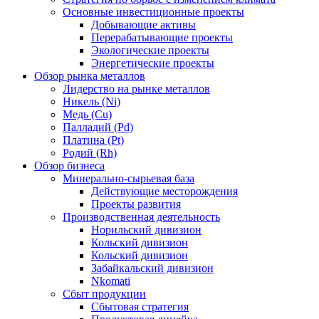
Основные инвестиционные проекты
Добывающие активы
Перерабатывающие проекты
Экологические проекты
Энергетические проекты
Обзор рынка металлов
Лидерство на рынке металлов
Никель (Ni)
Медь (Cu)
Палладий (Pd)
Платина (Pt)
Родий (Rh)
Обзор бизнеса
Минерально-сырьевая база
Действующие месторождения
Проекты развития
Производственная деятельность
Норильский дивизион
Кольский дивизион
Кольский дивизион
Забайкальский дивизион
Nkomati
Сбыт продукции
Сбытовая стратегия