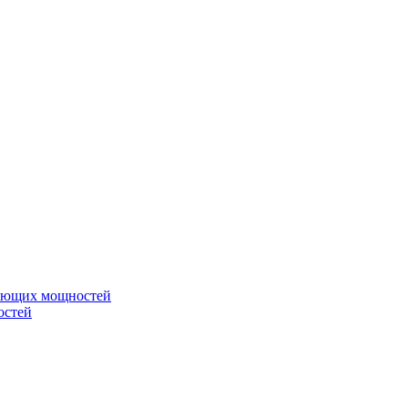
вающих мощностей
остей