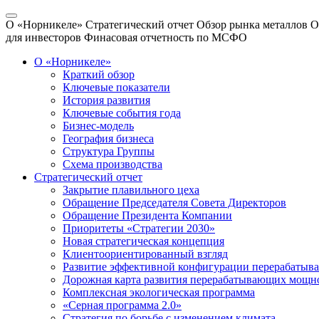
О «Норникеле»
Стратегический отчет
Обзор рынка металлов
О
для инвесторов
Финасовая отчетность по МСФО
О «Норникеле»
Краткий обзор
Ключевые показатели
История развития
Ключевые события года
Бизнес-модель
География бизнеса
Структура Группы
Схема производства
Стратегический отчет
Закрытие плавильного цеха
Обращение Председателя Совета Директоров
Обращение Президента Компании
Приоритеты «Стратегии 2030»
Новая стратегическая концепция
Клиентоориентированный взгляд
Развитие эффективной конфигурации перерабаты
Дорожная карта развития перерабатывающих мощн
Комплексная экологическая программа
«Серная программа 2.0»
Стратегия по борьбе с изменением климата