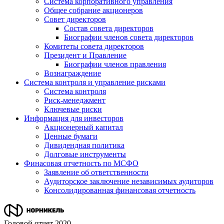
Система корпоративного управления
Общее собрание акционеров
Совет директоров
Состав совета директоров
Биографии членов совета директоров
Комитеты совета директоров
Президент и Правление
Биографии членов правления
Вознаграждение
Система контроля и управление рисками
Система контроля
Риск-менеджмент
Ключевые риски
Информация для инвесторов
Акционерный капитал
Ценные бумаги
Дивидендная политика
Долговые инструменты
Финасовая отчетность по МСФО
Заявление об ответственности
Аудиторское заключение независимых аудиторов
Консолидированная финансовая отчетность
Годовой отчет 2020