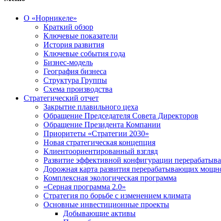
О «Норникеле»
Краткий обзор
Ключевые показатели
История развития
Ключевые события года
Бизнес-модель
География бизнеса
Структура Группы
Схема производства
Стратегический отчет
Закрытие плавильного цеха
Обращение Председателя Совета Директоров
Обращение Президента Компании
Приоритеты «Стратегии 2030»
Новая стратегическая концепция
Клиентоориентированный взгляд
Развитие эффективной конфигурации перерабаты
Дорожная карта развития перерабатывающих мощн
Комплексная экологическая программа
«Серная программа 2.0»
Стратегия по борьбе с изменением климата
Основные инвестиционные проекты
Добывающие активы