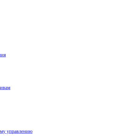
ния
тивам
ому управлению