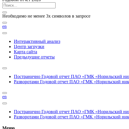
Необходимо не менее 3х символов в запросе
en
Интерактивный анализ
Центр загрузки
Карта сайта
Предыдущие отчеты
Постранично
Годовой отчет ПАО «ГМК «Норильский нике
Разворотами
Годовой отчет ПАО «ГМК «Норильский никел
en
Постранично
Годовой отчет ПАО «ГМК «Норильский нике
Разворотами
Годовой отчет ПАО «ГМК «Норильский никел
Меню