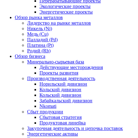
Перерабатывающие проекты
Экологические проекты
Энергетические проекты
Обзор рынка металлов
Лидерство на рынке металлов
Никель (Ni)
Медь (Cu)
Палладий (Pd)
Платина (Pt)
Родий (Rh)
Обзор бизнеса
Минерально-сырьевая база
Действующие месторождения
Проекты развития
Производственная деятельность
Норильский дивизион
Кольский дивизион
Кольский дивизион
Забайкальский дивизион
Nkomati
Сбыт продукции
Сбытовая стратегия
Продуктовая линейка
Закупочная деятельность и цепочка поставок
Энергетические активы