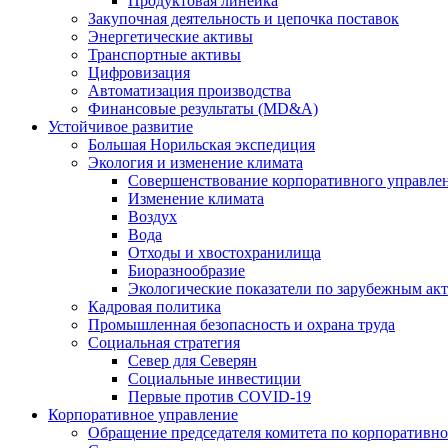
Продуктовая линейка
Закупочная деятельность и цепочка поставок
Энергетические активы
Транспортные активы
Цифровизация
Автоматизация производства
Финансовые результаты (MD&A)
Устойчивое развитие
Большая Норильская экспедиция
Экология и изменение климата
Совершенствование корпоративного управле
Изменение климата
Воздух
Вода
Отходы и хвостохранилища
Биоразнообразие
Экологические показатели по зарубежным ак
Кадровая политика
Промышленная безопасность и охрана труда
Социальная стратегия
Север для Северян
Социальные инвестиции
Первые против COVID‑19
Корпоративное управление
Обращение председателя комитета по корпоративн