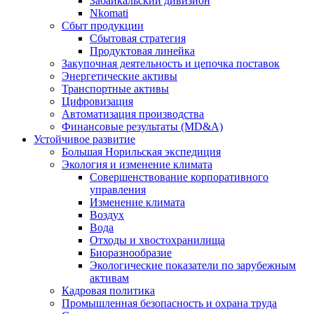
Забайкальский дивизион
Nkomati
Сбыт продукции
Сбытовая стратегия
Продуктовая линейка
Закупочная деятельность и цепочка поставок
Энергетические активы
Транспортные активы
Цифровизация
Автоматизация производства
Финансовые результаты (MD&A)
Устойчивое развитие
Большая Норильская экспедиция
Экология и изменение климата
Совершенствование корпоративного
управления
Изменение климата
Воздух
Вода
Отходы и хвостохранилища
Биоразнообразие
Экологические показатели по зарубежным
активам
Кадровая политика
Промышленная безопасность и охрана труда