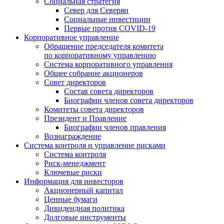
Социальная стратегия
Север для Северян
Социальные инвестиции
Первые против COVID‑19
Корпоративное управление
Обращение председателя комитета
по корпоративному управлению
Система корпоративного управления
Общее собрание акционеров
Совет директоров
Состав совета директоров
Биографии членов совета директоров
Комитеты совета директоров
Президент и Правление
Биографии членов правления
Вознаграждение
Система контроля и управление рисками
Система контроля
Риск-менеджмент
Ключевые риски
Информация для инвесторов
Акционерный капитал
Ценные бумаги
Дивидендная политика
Долговые инструменты