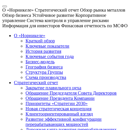
О «Норникеле»
Стратегический отчет
Обзор рынка металлов
Обзор бизнеса
Устойчивое развитие
Корпоративное
управление
Система контроля и управление рисками
Информация для инвесторов
Финасовая отчетность по МСФО
О «Норникеле»
Краткий обзор
Ключевые показатели
История развития
Ключевые события года
Бизнес-модель
География бизнеса
Структура Группы
Схема производства
Стратегический отчет
Закрытие плавильного цеха
Обращение Председателя Совета Директоров
Обращение Президента Компании
Приоритеты «Стратегии 2030»
Новая стратегическая концепция
Клиентоориентированный взгляд
Развитие эффективной конфигурации
перерабатывающих мощностей
Дорожная карта развития перерабатывающих